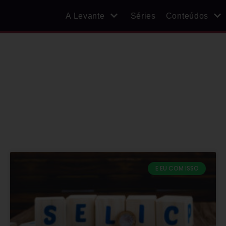
A Levante
Séries
Conteúdos
E EU COM ISSO