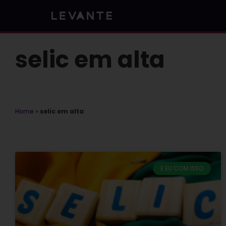
Skip
to
content
selic em alta
Home
»
selic em alta
E EU COM ISSO