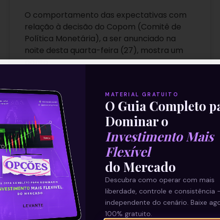
O comportamento das expectativas com
relação à decisão do Copom (Comitê de
Política Monetária), a ser anunciado na
noite desta quarta-feira (27), mostra um
ponto
Leia mais
MATERIAL GRATUITO
O Guia Completo p
Dominar o
27/10/2021
Investimento Mais
Flexível
do Mercado
E EU COM ISSO
Descubra como operar com mais
liberdade, controle e consistência 
independente do cenário. Baixe ago
100% gratuito.