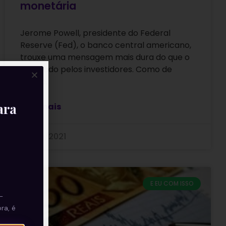
monetária
Jerome Powell, presidente do Federal
Reserve (Fed), o banco central americano,
trouxe uma mensagem mais dura do que o
esperado pelos investidores. Como de
hábito,
ara
Leia mais
23/09/2021
E EU COM ISSO
—
ra, é