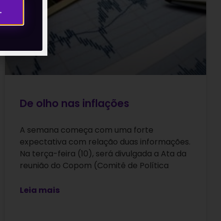
→
De olho nas inflações
A semana começa com uma forte
expectativa com relação duas informações.
Na terça-feira (10), será divulgada a Ata da
reunião do Copom (Comitê de Política
Leia mais