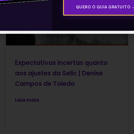
QUERO O GUIA GRATUITO 
Expectativas incertas quanto
aos ajustes da Selic | Denise
Campos de Toledo
Leia mais