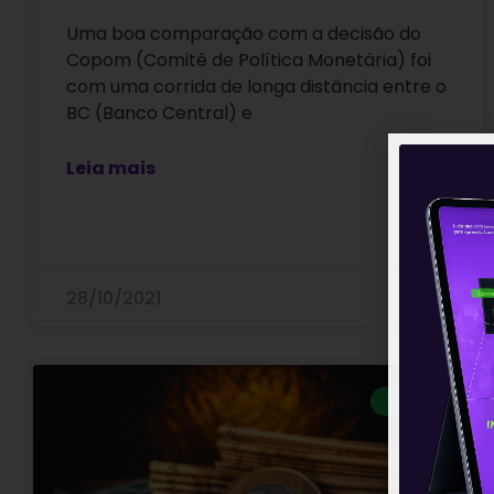
Uma boa comparação com a decisão do
Copom (Comitê de Política Monetária) foi
com uma corrida de longa distância entre o
BC (Banco Central) e
Leia mais
28/10/2021
ARTIGOS