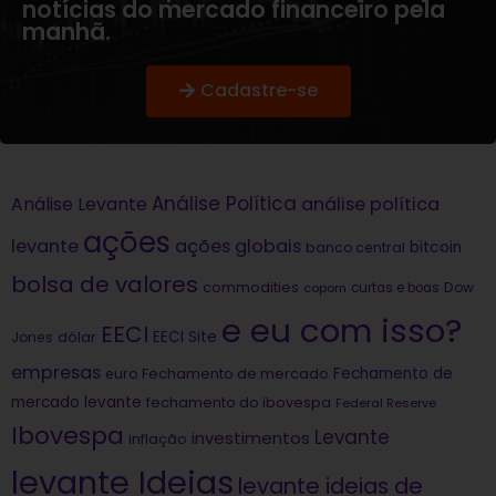
notícias do mercado financeiro pela
manhã.
Cadastre-se
Análise Política
análise política
Análise Levante
ações
levante
ações globais
bitcoin
banco central
bolsa de valores
commodities
Dow
copom
curtas e boas
e eu com isso?
EECI
dólar
EECI Site
Jones
empresas
Fechamento de
euro
Fechamento de mercado
mercado levante
fechamento do ibovespa
Federal Reserve
Ibovespa
Levante
investimentos
inflação
levante Ideias
levante ideias de