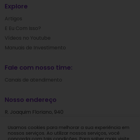
Explore
Artigos
E Eu Com Isso?
Vídeos no Youtube
Manuais de Investimento
Fale com nosso time:
Canais de atendimento
Nosso endereço
R. Joaquim Floriano, 940
Itaim Bibi
Usamos cookies para melhorar a sua experiência em
São Paulo - SP
nossos serviços. Ao utilizar nossos serviços, você
CEP: 04534-004
concorda com tais condições. Para saber mais visite