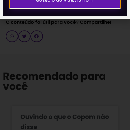
QUERO O GUIA GRATUITO →
O conteúdo foi útil para você? Compartilhe!
Recomendado para
você
Ouvindo o que o Copom não
disse