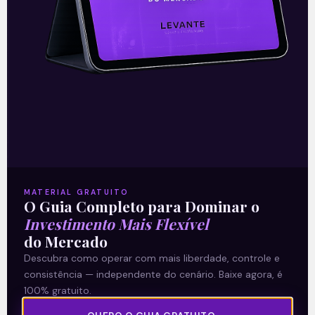
—
Leia mais da Denise Campos de Toledo:
MATERIAL GRATUITO
O Guia Completo para Dominar o
Clima político piora perspectivas para
Investimento Mais Flexível
a economia.
do Mercado
Descubra como operar com mais liberdade, controle e
consistência — independente do cenário. Baixe agora, é
Acompanhe nossas Redes Sociais!
100% gratuito.