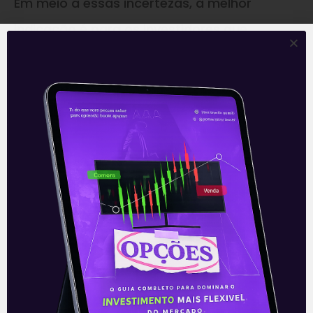
Em meio a essas incertezas, a melhor
indicação é para os investidores que
apostam em aplicações pós fixadas,
atrelada aos juros. As taxas vão subir. Resta
ver se o aumento do rendimento será
apenas nominal ou também em termos
reais, na corrida contra o avanço da
inflação.
—
A Coluna da Denise Campos é
publicada toda sexta-feira em nossa
Newsletter
‘E Eu Com Isso’
.