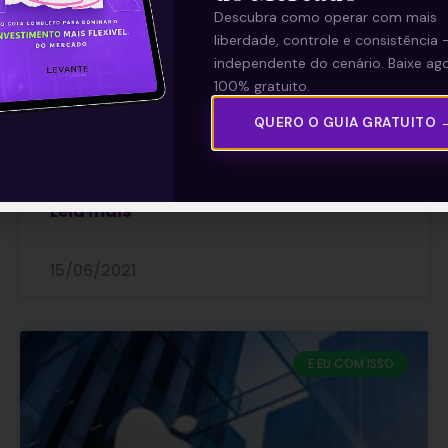
computadores da Apple
Descubra como operar com mais
liberdade, controle e consistência 
independente do cenário. Baixe ago
Segundo informações de relatórios setoriais
100% gratuito.
específicos, as remessas de computadores
nos Estados Unidos aumentaram 73% no
QUERO O GUIA GRATUITO 
primeiro trimestre deste ano em relação ao
mesmo período
Leia mais
15/06/2021
E EU COM ISSO