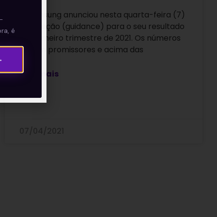
A Samsung anunciou nesta quarta-feira (7)
—
a projeção (guidance) para o seu resultado
ra, é
do primeiro trimestre de 2021. Os números
vieram promissores e acima das
→
Leia mais
07/04/2021