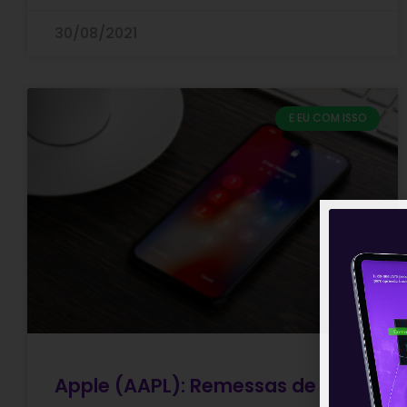
30/08/2021
E EU COM ISSO
Apple (AAPL): Remessas de