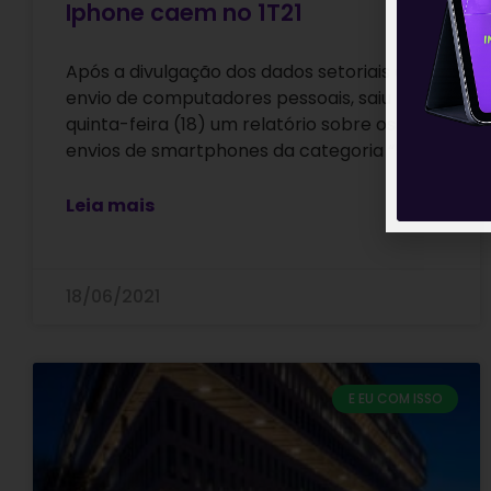
Iphone caem no 1T21
Após a divulgação dos dados setoriais de
envio de computadores pessoais, saiu nesta
quinta-feira (18) um relatório sobre os
envios de smartphones da categoria “5G”
Leia mais
18/06/2021
E EU COM ISSO