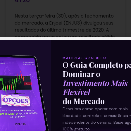
4T20
Nesta terça-feira (30), após o fechamento
do mercado, a Enjoei (ENJU3) divulgou seus
resultados do último trimestre de 2020. A
companhia apresentou um resultado sólido
Leia mais
MATERIAL GRATUITO
O Guia Completo p
Dominar o
31/03/2021
Investimento Mais
Flexível
do Mercado
E EU COM ISSO
Descubra como operar com mais
liberdade, controle e consistência 
independente do cenário. Baixe ago
100% gratuito.