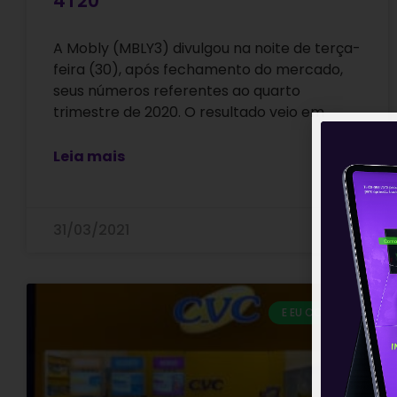
4T20
A Mobly (MBLY3) divulgou na noite de terça-
feira (30), após fechamento do mercado,
seus números referentes ao quarto
trimestre de 2020. O resultado veio em
Leia mais
31/03/2021
E EU COM ISSO