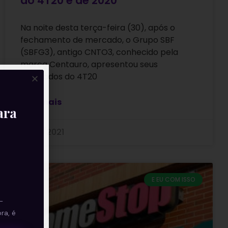
do 4T20 e de 2020
Na noite desta terça-feira (30), após o
fechamento de mercado, o Grupo SBF
(SBFG3), antigo CNTO3, conhecido pela
marca Centauro, apresentou seus
resultados do 4T20
Leia mais
ara
31/03/2021
E EU COM ISSO
—
ra, é