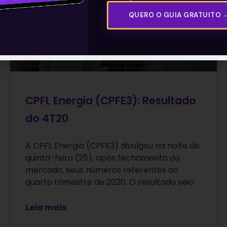
QUERO O GUIA GRATUITO 
CPFL Energia (CPFE3): Resultado
do 4T20
A CPFL Energia (CPFE3) divulgou na noite de
quinta-feira (25), após fechamento do
mercado, seus números referentes ao
quarto trimestre de 2020. O resultado veio
Leia mais