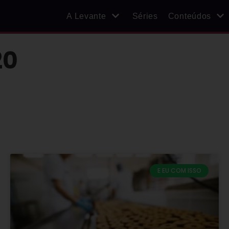
A Levante
Séries
Conteúdos
20
E EU COM ISSO