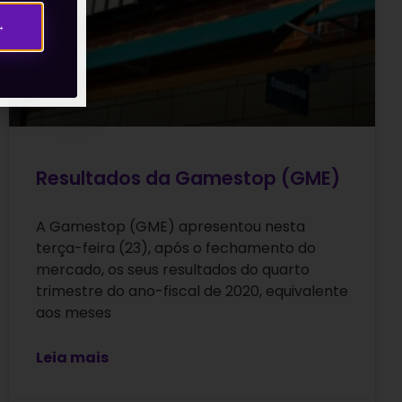
→
Resultados da Gamestop (GME)
A Gamestop (GME) apresentou nesta
terça-feira (23), após o fechamento do
mercado, os seus resultados do quarto
trimestre do ano-fiscal de 2020, equivalente
aos meses
Leia mais