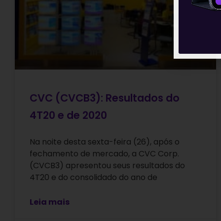
CVC (CVCB3): Resultados do
4T20 e de 2020
Na noite desta sexta-feira (26), após o
fechamento de mercado, a CVC Corp.
(CVCB3) apresentou seus resultados do
4T20 e do consolidado do ano de
Leia mais