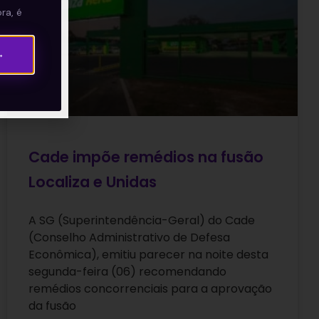
ra, é
→
Cade impõe remédios na fusão
Localiza e Unidas
A SG (Superintendência-Geral) do Cade
(Conselho Administrativo de Defesa
Econômica), emitiu parecer na noite desta
segunda-feira (06) recomendando
remédios concorrenciais para a aprovação
da fusão