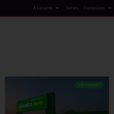
A Levante
Séries
Conteúdos
E EU COM ISSO