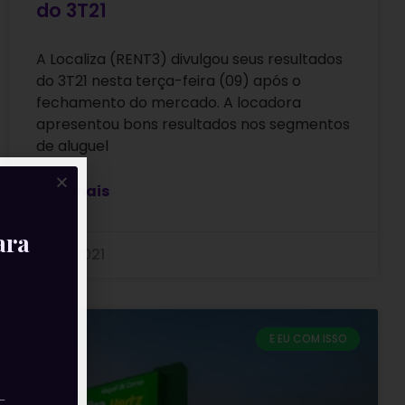
do 3T21
A Localiza (RENT3) divulgou seus resultados
do 3T21 nesta terça-feira (09) após o
fechamento do mercado. A locadora
apresentou bons resultados nos segmentos
de aluguel
Leia mais
ara
10/11/2021
E EU COM ISSO
—