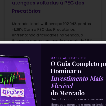
atenções voltadas à PEC dos
Precatórios
Mercado Local → Ibovespa 102.948 pontos
-1,39% Com a PEC dos Precatórios
enfrentando dificuldades no Senado, o
Ibovespa operou em queda de mais de 1,5%,
Leia mais
MATERIAL GRATUITO
O Guia Completo p
17/11/2021
Dominar o
Investimento Mais
Flexível
ARTIGOS
do Mercado
Descubra como operar com mais
liberdade, controle e consistência 