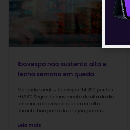
Ibovespa não sustenta alta e
fecha semana em queda
Mercado Local → Ibovespa 114.290 pontos
-0,93% Seguindo movimento de alta do dia
anterior, o Ibovespa operou em alta
durante boa parte do pregão, porém,
Leia mais