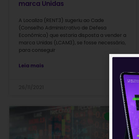
marca Unidas
A Localiza (RENT3) sugeriu ao Cade
(Conselho Administrativo de Defesa
Econômica) que estaria disposta a vender a
marca Unidas (LCAM3), se fosse necessário,
para conseguir
Leia mais
26/11/2021
ARTIGOS