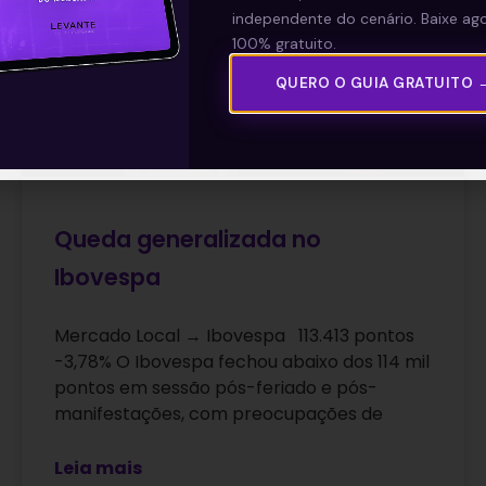
independente do cenário. Baixe ago
100% gratuito.
QUERO O GUIA GRATUITO 
Queda generalizada no
Ibovespa
Mercado Local → Ibovespa 113.413 pontos
-3,78% O Ibovespa fechou abaixo dos 114 mil
pontos em sessão pós-feriado e pós-
manifestações, com preocupações de
Leia mais