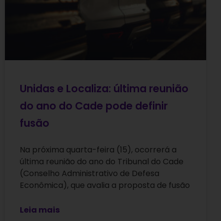
Unidas e Localiza: última reunião
do ano do Cade pode definir
fusão
Na próxima quarta-feira (15), ocorrerá a
última reunião do ano do Tribunal do Cade
(Conselho Administrativo de Defesa
Econômica), que avalia a proposta de fusão
Leia mais