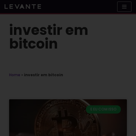
Skip
to
content
investir em
bitcoin
Home
»
investir em bitcoin
E EU COM ISSO