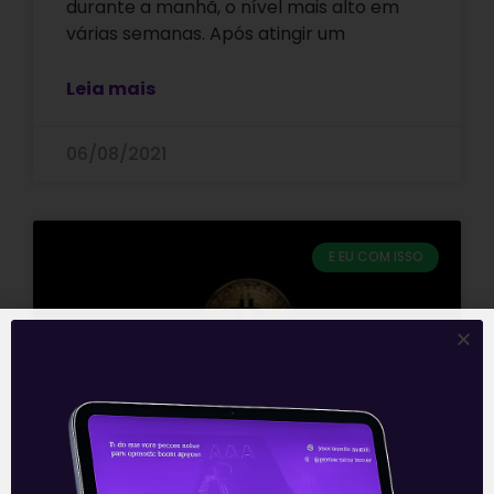
durante a manhã, o nível mais alto em
várias semanas. Após atingir um
Leia mais
06/08/2021
E EU COM ISSO