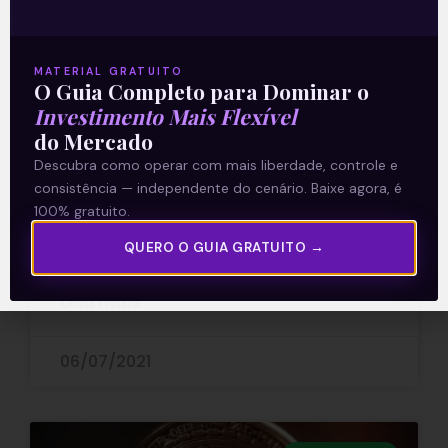
MATERIAL GRATUITO
O Guia Completo para Dominar o
E se o Bitcoin acabar?
Investimento Mais Flexível
do Mercado
Em 1920, após décadas de mobilização e
Descubra como operar com mais liberdade, controle e
campanhas, o Congresso americano
consistência — independente do cenário. Baixe agora, é
aprovou a Lei Seca por uma maioria
100% gratuito.
esmagadora quantidade na Câmara e no
QUERO O GUIA GRATUITO →
Senado.
Leia mais
06/07/2021