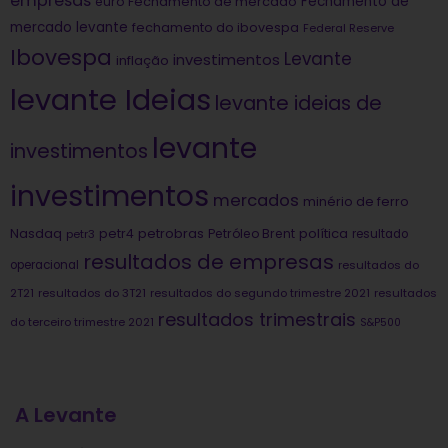
empresas
Fechamento de
euro
Fechamento de mercado
mercado levante
fechamento do ibovespa
Federal Reserve
Ibovespa
Levante
investimentos
inflação
levante Ideias
levante ideias de
levante
investimentos
investimentos
mercados
minério de ferro
Nasdaq
petrobras
política
petr4
Petróleo Brent
petr3
resultado
resultados de empresas
operacional
resultados do
2T21
resultados do 3T21
resultados do segundo trimestre 2021
resultados
resultados trimestrais
do terceiro trimestre 2021
S&P500
A Levante