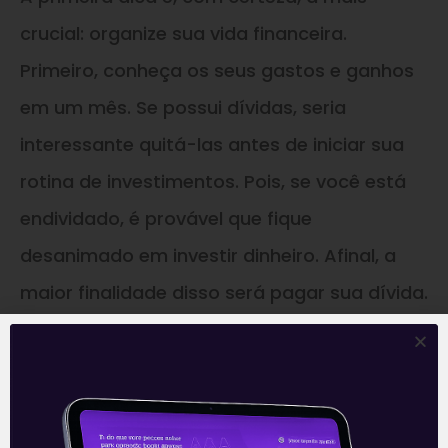
crucial: organize sua vida financeira.
Primeiro, conheça os seus gastos e ganhos
em um mês. Se possui dívidas, seria
interessante quitá-las antes de iniciar sua
rotina de investimentos. Pois, se você está
endividado, é provável que fique
desanimado em investir dinheiro. Afinal, a
maior finalidade disso será pagar sua dívida.
A regra dos 10%
Muito se fala sobre o quanto uma pessoa
deveria investir mensalmente. O fato é que