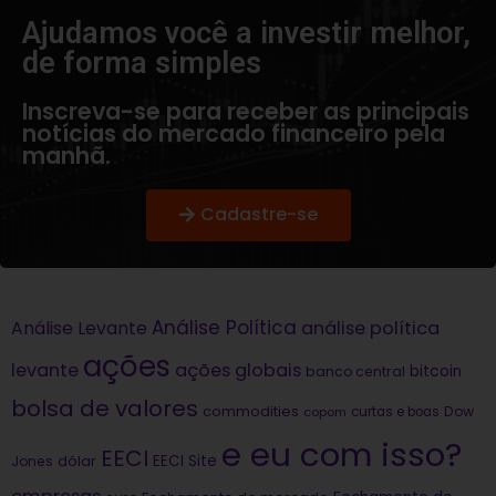
Ajudamos você a investir melhor,
de forma simples​
Inscreva-se para receber as principais
notícias do mercado financeiro pela
manhã.
Cadastre-se
Análise Política
análise política
Análise Levante
ações
levante
ações globais
bitcoin
banco central
bolsa de valores
commodities
Dow
copom
curtas e boas
e eu com isso?
EECI
dólar
EECI Site
Jones