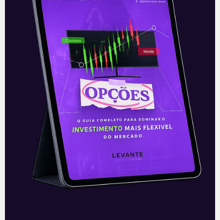
não existe um valor certo: o melhor é que se
invista o possível sem comprometer as
outras finalidades do seu dinheiro. Alguns
especialistas falam que, para um investidor
iniciante, uma cota de 10% do rendimento
mensal já é suficiente para manter uma
rotina de investimentos eficiente.
Paciência e resiliência
A última dica não poderia ser mais
perspicaz. É natural que quem invista queira
ver os rendimentos chegarem aos montes.