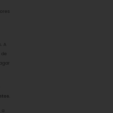
o
ores
. A
 de
pagar
a
ntos
.
 a