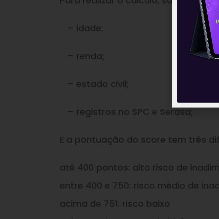
Para realizar o cálculo, são analisa
– idade;
– renda;
– estado civil;
– registros no SPC e Serasa;
E a pontuação do score tem três dif
até 400 pontos: alto risco de inadi
entre 400 e 750: risco médio de ina
acima de 751: risco baixo