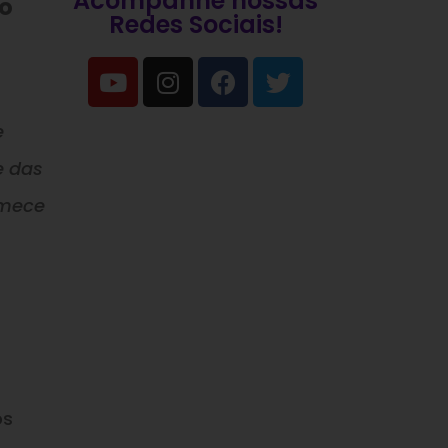
Acompanhe nossas
to
Redes Sociais!
e
e das
mece
os