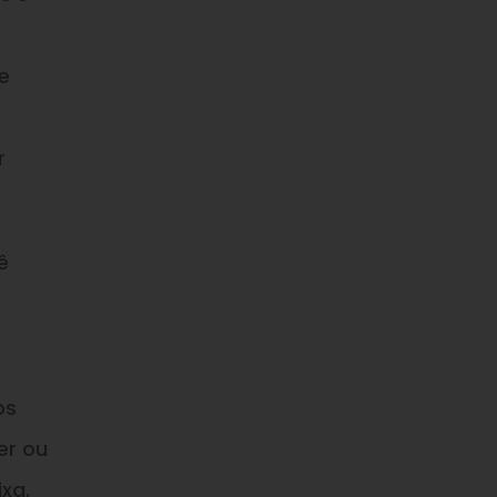
e
r
ê
os
er ou
xa.