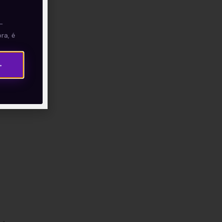
—
ra, é
→