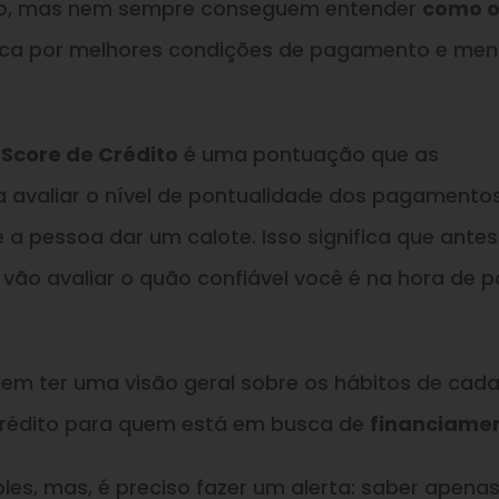
ção, mas nem sempre conseguem entender
como 
ca por melhores condições de pagamento e men
o
Score de Crédito
é uma pontuação que as
ara avaliar o nível de pontualidade dos pagamentos
 a pessoa dar um calote. Isso significa que antes
 vão avaliar o quão confiável você é na hora de 
m ter uma visão geral sobre os hábitos de cad
 crédito para quem está em busca de
financiame
ples, mas, é preciso fazer um alerta: saber apenas