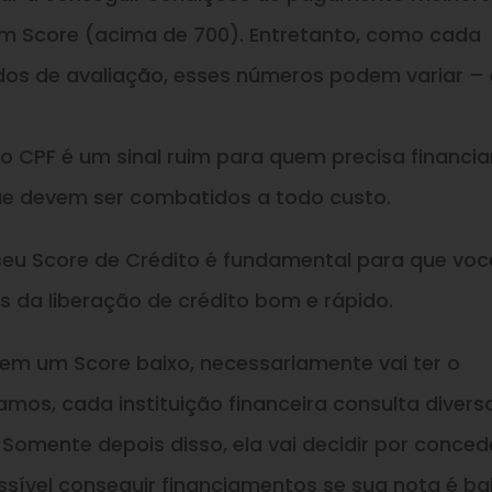
om Score (acima de 700). Entretanto, como cada
dos de avaliação, esses números podem variar – 
o CPF é um sinal ruim para quem precisa financia
que devem ser combatidos a todo custo.
eu Score de Crédito é fundamental para que voc
es da liberação de crédito bom e rápido.
tem um Score baixo, necessariamente vai ter o
mos, cada instituição financeira consulta divers
 Somente depois disso, ela vai decidir por conced
ssível conseguir financiamentos se sua nota é bai