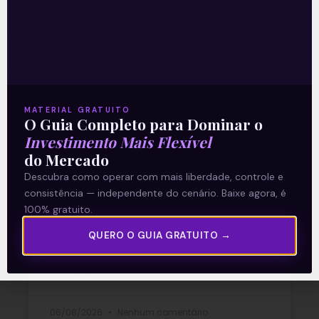
Recomendado para
você
MATERIAL GRATUITO
Ouvindo o que o Copom não
O Guia Completo para Dominar o
disse
Investimento Mais Flexível
do Mercado
Descubra como operar com mais liberdade, controle e
A reunião do Comitê de Política Monetária
consistência — independente do cenário. Baixe agora, é
(Copom) encerrada na quarta-feira (5)
confirmou as expectativas quase
100% gratuito.
unânimes dos investidores e reduziu a taxa
QUERO O GUIA GRATUITO →
Selic em
READ MORE »
06/08/2026
Nenhum comentário