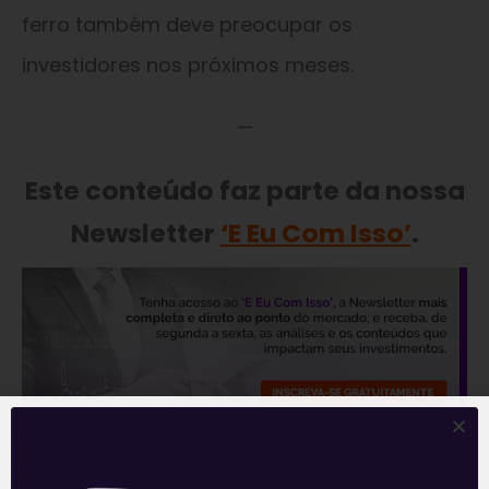
ferro também deve preocupar os
investidores nos próximos meses.
—
Este conteúdo faz parte da nossa
Newsletter
‘E Eu Com Isso’
.
—