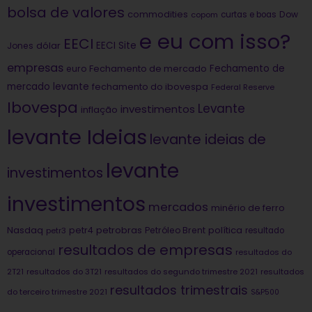
bolsa de valores
commodities
Dow
copom
curtas e boas
e eu com isso?
EECI
dólar
EECI Site
Jones
empresas
Fechamento de
euro
Fechamento de mercado
mercado levante
fechamento do ibovespa
Federal Reserve
Ibovespa
Levante
investimentos
inflação
levante Ideias
levante ideias de
levante
investimentos
investimentos
mercados
minério de ferro
Nasdaq
petrobras
política
petr4
Petróleo Brent
petr3
resultado
resultados de empresas
operacional
resultados do
2T21
resultados do 3T21
resultados do segundo trimestre 2021
resultados
resultados trimestrais
do terceiro trimestre 2021
S&P500