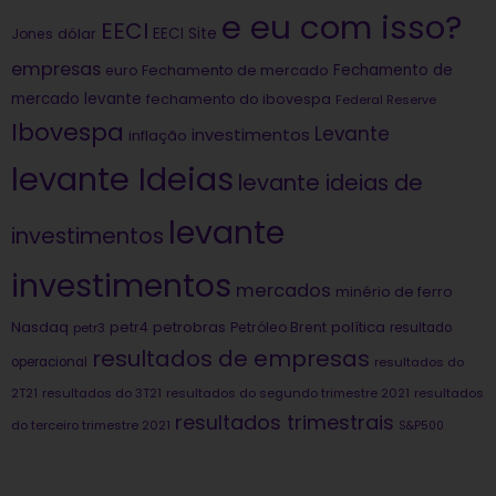
e eu com isso?
EECI
dólar
EECI Site
Jones
empresas
Fechamento de
euro
Fechamento de mercado
mercado levante
fechamento do ibovespa
Federal Reserve
Ibovespa
Levante
investimentos
inflação
levante Ideias
levante ideias de
levante
investimentos
investimentos
mercados
minério de ferro
Nasdaq
petrobras
política
petr4
Petróleo Brent
petr3
resultado
resultados de empresas
operacional
resultados do
2T21
resultados do 3T21
resultados do segundo trimestre 2021
resultados
resultados trimestrais
do terceiro trimestre 2021
S&P500