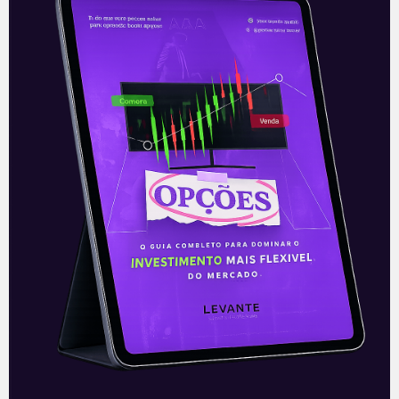
investimentos no segmento de fibra ótica,
que é a peça chave e grande aposta da
companhia para voltar a ser competitiva.
–
* Este conteúdo faz parte do nosso boletim
diário: ‘E Eu Com Isso?’. Todos os dias, o time
de analistas da Levante prepara as notícias
e análises que impactam seus
investimentos.
Clique aqui
para receber
informações sobre o mercado financeiro em
primeira mão.