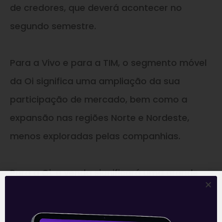
de credores, que deverá acontecer no
segundo semestre.
Para a Vivo e para a TIM, o segmento móvel
da Oi significa uma ampliação da sua
participação de mercado, bem como a
expansão nas regiões Norte e Nordeste,
menos exploradas pelas companhias.
Para a Oi, a venda significará uma grande
oportunidade de gerar caixa e continuar
honrando o serviço da sua dívida e seus