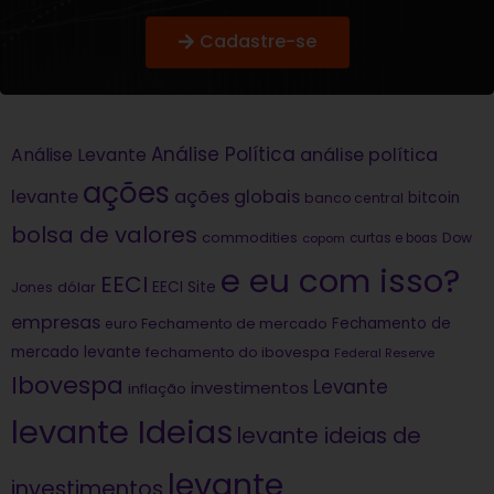
Cadastre-se
Análise Política
análise política
Análise Levante
ações
levante
ações globais
bitcoin
banco central
bolsa de valores
commodities
Dow
copom
curtas e boas
e eu com isso?
EECI
dólar
EECI Site
Jones
empresas
Fechamento de
euro
Fechamento de mercado
mercado levante
fechamento do ibovespa
Federal Reserve
Ibovespa
Levante
investimentos
inflação
levante Ideias
levante ideias de
levante
investimentos