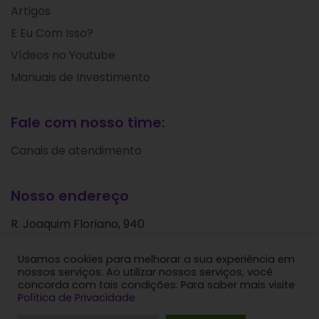
Artigos
E Eu Com Isso?
Vídeos no Youtube
Manuais de Investimento
Fale com nosso time:
Canais de atendimento
Nosso endereço
R. Joaquim Floriano, 940
Itaim Bibi
Usamos cookies para melhorar a sua experiência em
São Paulo - SP
nossos serviços. Ao utilizar nossos serviços, você
CEP: 04534-004
concorda com tais condições. Para saber mais visite
Política de Privacidade