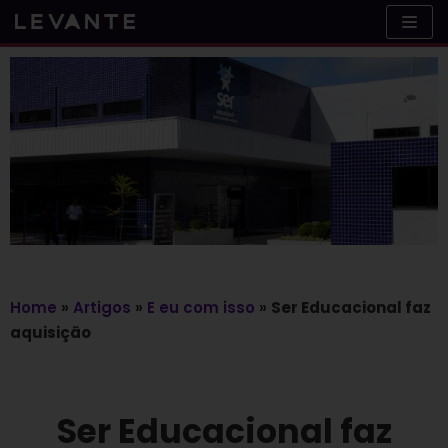
Skip
to
content
Home
»
Artigos
»
E eu com isso
»
Ser Educacional faz
aquisição
Ser Educacional faz