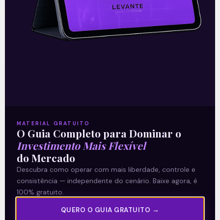
O conteúdo foi útil para você? Compartilhe!
Recomendado para
você
MATERIAL GRATUITO
O Guia Completo para Dominar o
Investimento Mais Flexível
do Mercado
Multiplan (MULT3) combina
Descubra como operar com mais liberdade, controle e
consistência — independente do cenário. Baixe agora, é
crescimento operacional e
100% gratuito.
rentabilidade recorde no
QUERO O GUIA GRATUITO →