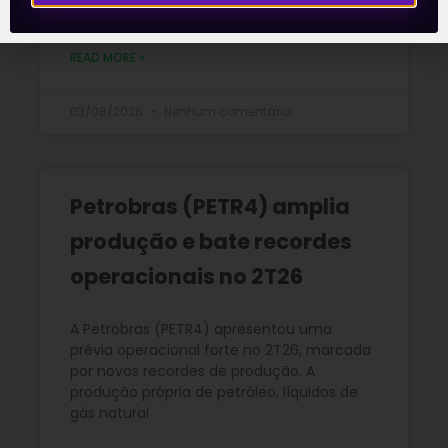
2T26
READ MORE »
03/08/2026
Nenhum comentário
Petrobras (PETR4) amplia
produção e bate recordes
operacionais no 2T26
A Petrobras (PETR4) apresentou uma
prévia operacional forte no 2T26, marcada
por novos recordes de produção. A
produção própria de petróleo, líquidos de
gás natural