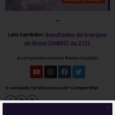
—
Leia também:
Resultados da Energias
do Brasil (ENBR3) do 2T21
.
Acompanhe nossas Redes Sociais!
O conteúdo foi útil para você? Compartilhe!