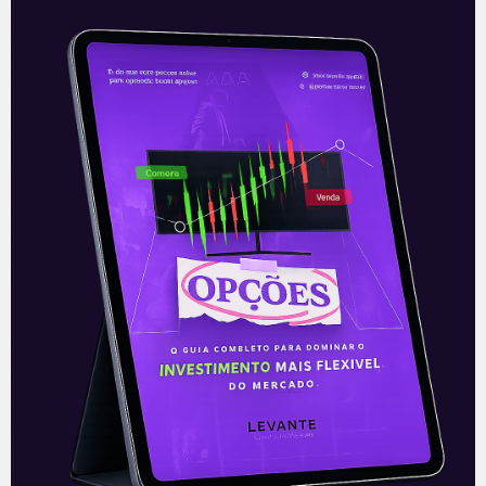
Recomendado para
você
Ouvindo o que o Copom não
disse
A reunião do Comitê de Política Monetária
(Copom) encerrada na quarta-feira (5)
confirmou as expectativas quase
unânimes dos investidores e reduziu a taxa
Selic em
READ MORE »