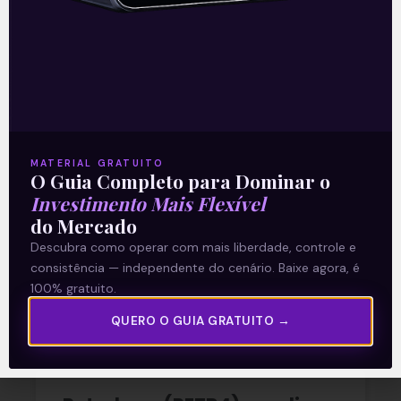
06/08/2026
Nenhum comentário
Multiplan (MULT3) combina
crescimento operacional e
MATERIAL GRATUITO
O Guia Completo para Dominar o
rentabilidade recorde no
Investimento Mais Flexível
2T26
do Mercado
Descubra como operar com mais liberdade, controle e
consistência — independente do cenário. Baixe agora, é
READ MORE »
100% gratuito.
03/08/2026
Nenhum comentário
QUERO O GUIA GRATUITO →