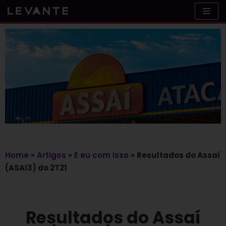
Skip
to
content
Home
»
Artigos
»
E eu com isso
»
Resultados do Assaí
(ASAI3) do 2T21
Resultados do Assaí