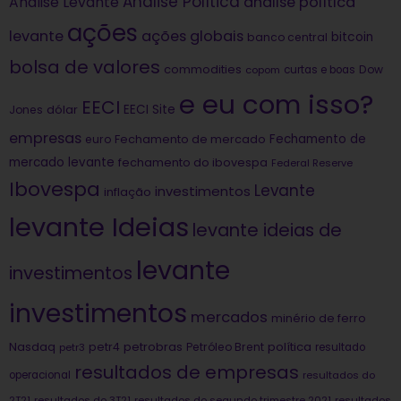
Análise Política
análise política
Análise Levante
ações
levante
ações globais
bitcoin
banco central
bolsa de valores
commodities
Dow
copom
curtas e boas
e eu com isso?
EECI
dólar
EECI Site
Jones
empresas
Fechamento de
euro
Fechamento de mercado
mercado levante
fechamento do ibovespa
Federal Reserve
Ibovespa
Levante
investimentos
inflação
levante Ideias
levante ideias de
levante
investimentos
investimentos
mercados
minério de ferro
Nasdaq
petrobras
política
petr4
Petróleo Brent
petr3
resultado
resultados de empresas
operacional
resultados do
2T21
resultados do 3T21
resultados do segundo trimestre 2021
resultados