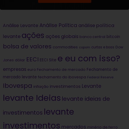
Análise Política
análise política
Análise Levante
ações
levante
ações globais
bitcoin
banco central
bolsa de valores
commodities
Dow
copom
curtas e boas
e eu com isso?
EECI
dólar
EECI Site
Jones
empresas
Fechamento de
euro
Fechamento de mercado
mercado levante
fechamento do ibovespa
Federal Reserve
Ibovespa
Levante
investimentos
inflação
levante Ideias
levante ideias de
levante
investimentos
investimentos
mercados
minério de ferro