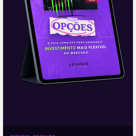
devido a instabilidades no Brasil e a
retomada mais forte da economia com a
reabertura, ainda mantém o alerta de alta
de preços de combustíveis por aqui
podendo desencadear alguma medida
populista e penalização do balanço da
Petrobras.
—
Este conteúdo faz parte da nossa
Newsletter
‘E Eu Com Isso’
.