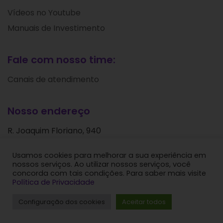
Vídeos no Youtube
Manuais de Investimento
Fale com nosso time:
Canais de atendimento
Nosso endereço
R. Joaquim Floriano, 940
Itaim Bibi
Usamos cookies para melhorar a sua experiência em
São Paulo - SP
nossos serviços. Ao utilizar nossos serviços, você
CEP: 04534-004
concorda com tais condições. Para saber mais visite
Política de Privacidade
Levante Ideias de Investimentos © 2024. Todos os
Configuração dos cookies
Aceitar todos
direitos reservados.