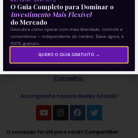
MATERIAL GRATUITO
O Guia Completo para Dominar o
Investimento Mais Flexível
do Mercado
Descubra como operar com mais liberdade, controle e
consistência — independente do cenário. Baixe agora, é
100% gratuito.
—
QUERO O GUIA GRATUITO →
Leia também:
Petrobras elege
Conselho
.
Acompanhe nossas Redes Sociais!
O conteúdo foi útil para você? Compartilhe!