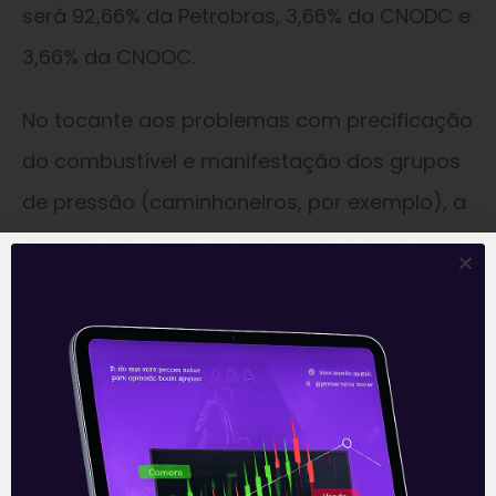
será 92,66% da Petrobras, 3,66% da CNODC e
3,66% da CNOOC.
No tocante aos problemas com precificação
do combustível e manifestação dos grupos
de pressão (caminhoneiros, por exemplo), a
decisão da OPEP+ de aumentar a produção
aliviou o risco de uma alta mais forte de
preços de combustíveis aqui no Brasil, com
os preços do Petróleo arrefecendo no
mercado internacional.
Porém o ambiente de câmbio mais alto,