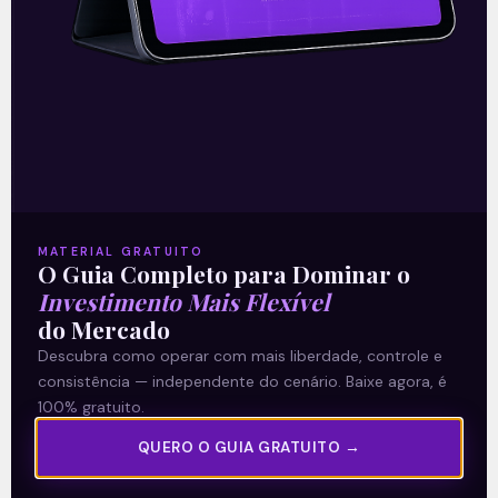
unânimes dos investidores e reduziu a taxa
Selic em
READ MORE »
06/08/2026
Nenhum comentário
Multiplan (MULT3) combina
MATERIAL GRATUITO
O Guia Completo para Dominar o
crescimento operacional e
Investimento Mais Flexível
do Mercado
rentabilidade recorde no
Descubra como operar com mais liberdade, controle e
2T26
consistência — independente do cenário. Baixe agora, é
100% gratuito.
READ MORE »
QUERO O GUIA GRATUITO →
03/08/2026
Nenhum comentário