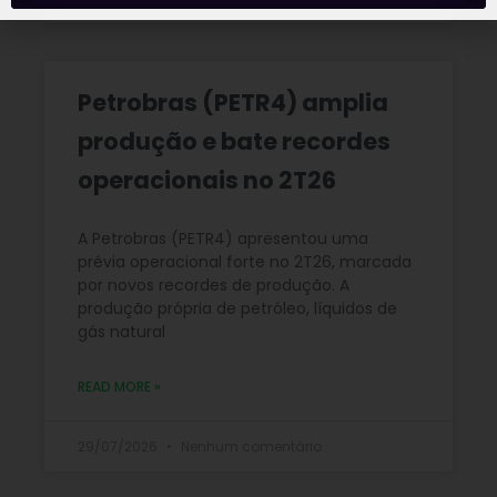
Petrobras (PETR4) amplia
produção e bate recordes
operacionais no 2T26
A Petrobras (PETR4) apresentou uma
prévia operacional forte no 2T26, marcada
por novos recordes de produção. A
produção própria de petróleo, líquidos de
gás natural
READ MORE »
29/07/2026
Nenhum comentário