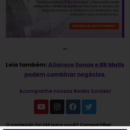
—
Leia também:
Aliansce Sonae e BR Malls
podem combinar negócios
.
Acompanhe nossas Redes Sociais!
O conteúdo foi útil para você? Compartilhe!