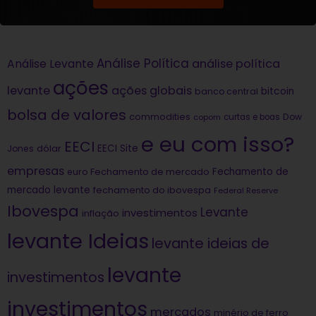
Análise Política
análise política
Análise Levante
ações
levante
ações globais
bitcoin
banco central
bolsa de valores
commodities
Dow
copom
curtas e boas
e eu com isso?
EECI
dólar
EECI Site
Jones
empresas
Fechamento de
euro
Fechamento de mercado
mercado levante
fechamento do ibovespa
Federal Reserve
Ibovespa
Levante
investimentos
inflação
levante Ideias
levante ideias de
levante
investimentos
investimentos
mercados
minério de ferro