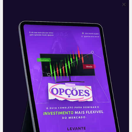
Recomendado para
você
Ouvindo o que o Copom não
disse
A reunião do Comitê de Política Monetária
(Copom) encerrada na quarta-feira (5)
confirmou as expectativas quase