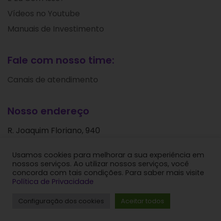
Vídeos no Youtube
Manuais de Investimento
Fale com nosso time:
Canais de atendimento
Nosso endereço
R. Joaquim Floriano, 940
Itaim Bibi
Usamos cookies para melhorar a sua experiência em
São Paulo - SP
nossos serviços. Ao utilizar nossos serviços, você
CEP: 04534-004
concorda com tais condições. Para saber mais visite
Política de Privacidade
Levante Ideias de Investimentos © 2024. Todos os
Configuração dos cookies
Aceitar todos
direitos reservados.