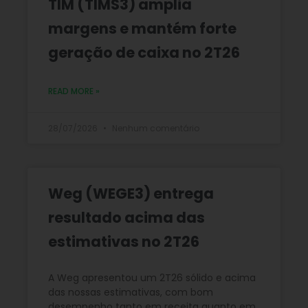
TIM (TIMS3) amplia
margens e mantém forte
geração de caixa no 2T26
READ MORE »
28/07/2026
Nenhum comentário
Weg (WEGE3) entrega
resultado acima das
estimativas no 2T26
A Weg apresentou um 2T26 sólido e acima
das nossas estimativas, com bom
desempenho tanto em receita quanto em