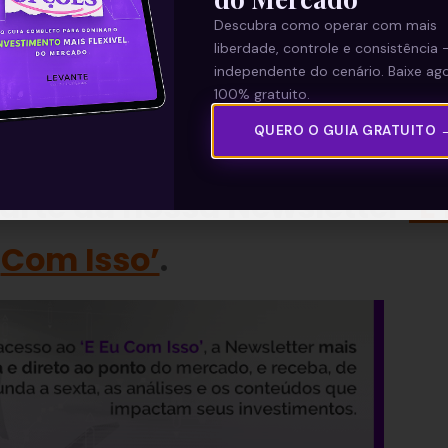
sido maiores que o previsto e já são prelúdio do
Descubra como operar com mais
o Senado Federal – ainda mais levando em conta 
liberdade, controle e consistência 
independente do cenário. Baixe ago
 ano.
100% gratuito.
QUERO O GUIA GRATUITO 
—
parte da nossa Newsletter
‘E
Com Isso’
.