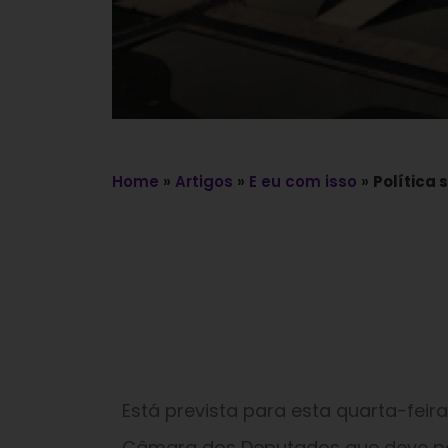
Home
»
Artigos
»
E eu com isso
»
Política 
Está prevista para esta quarta-feira
Câmara dos Deputados que deve pa