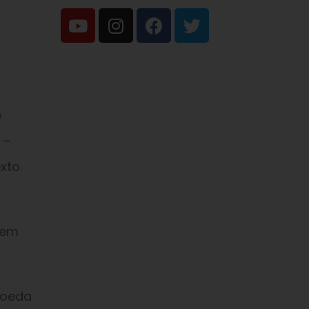
e
 –
xto.
 em
moeda