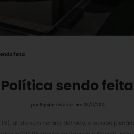
sendo feita
Política sendo feita
por
Equipe Levante
em
03/11/2021
 (3), ainda sem horário definido, a sessão plenári
utar a PEC (Proposta de Emenda à Constituição)