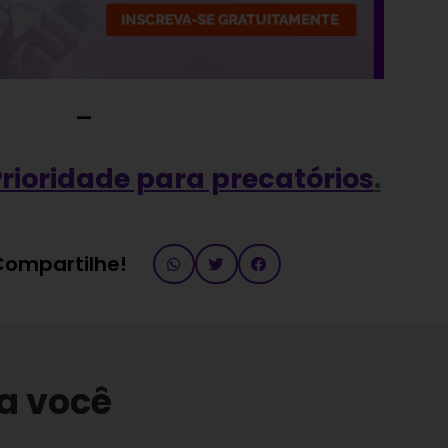
—
rioridade para precatórios
.
 Compartilhe!
a você