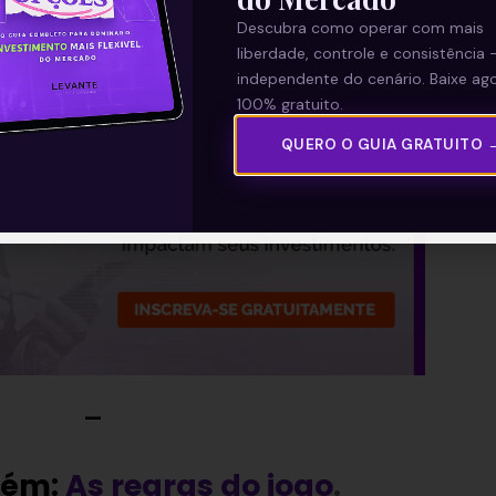
parte da nossa Newsletter
‘E
Descubra como operar com mais
liberdade, controle e consistência 
Com Isso’
.
independente do cenário. Baixe ago
100% gratuito.
QUERO O GUIA GRATUITO 
—
bém:
As regras do jogo
.