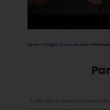
Home
»
Artigos
»
E eu com isso
»
Paralisa
Par
A três dias do prazo final para Bol
no fim do ano passado pelo Congres