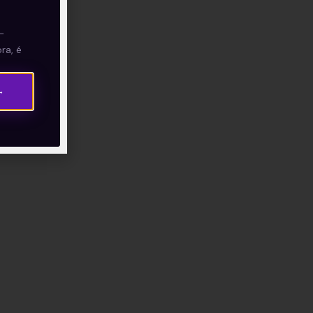
 Eu
—
ra, é
→