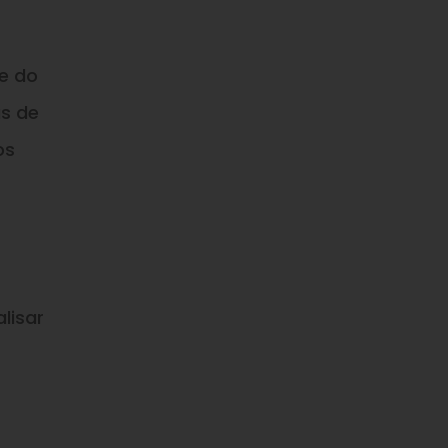
te do
as de
os
lisar