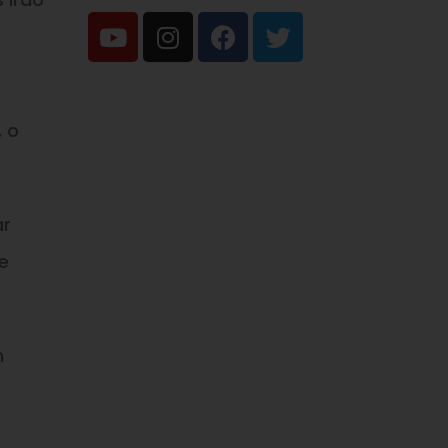
, o
ar
e
m