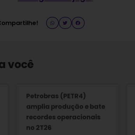
 Compartilhe!
a você
Petrobras (PETR4)
amplia produção e bate
recordes operacionais
no 2T26