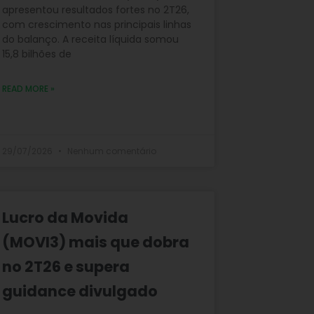
apresentou resultados fortes no 2T26,
com crescimento nas principais linhas
do balanço. A receita líquida somou
15,8 bilhões de
READ MORE »
29/07/2026
Nenhum comentário
Lucro da Movida
(MOVI3) mais que dobra
no 2T26 e supera
guidance divulgado