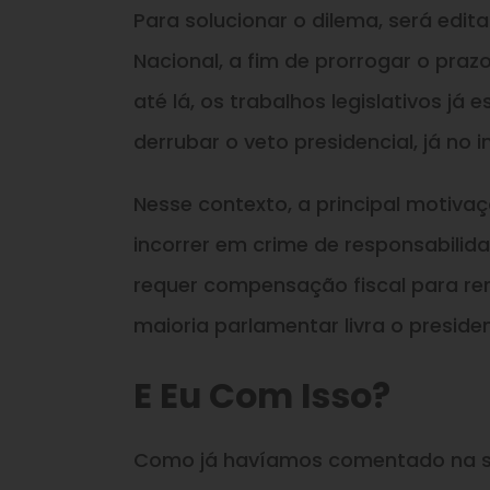
Para solucionar o dilema, será edi
Nacional, a fim de prorrogar o praz
até lá, os trabalhos legislativos 
derrubar o veto presidencial, já no i
Nesse contexto, a principal motiva
incorrer em crime de responsabilida
requer compensação fiscal para ren
maioria parlamentar livra o preside
E Eu Com Isso?
Como já havíamos comentado na se