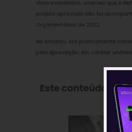
vista econômico, uma vez que o Refi
projeto aprovado não foi acompanh
Orçamentárias de 2022.
No entanto, era praticamente consens
pela aprovação, em caráter unânime
Este conteúdo faz 