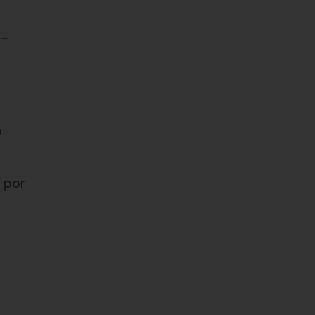
 –
o
 por