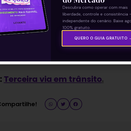
Descubra como operar com mais
liberdade, controle e consistência 
independente do cenário. Baixe ago
100% gratuito.
QUERO O GUIA GRATUITO 
—
:
Terceira via em trânsito
.
 Compartilhe!