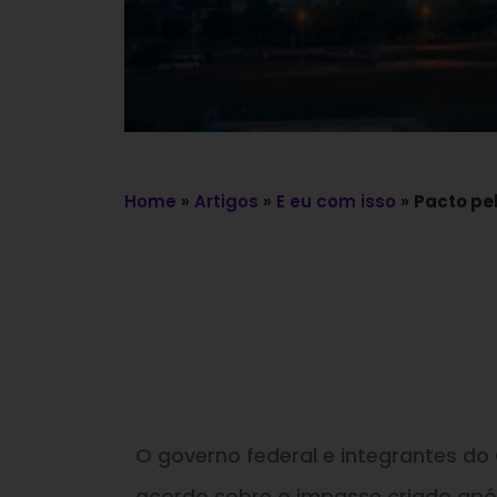
Home
»
Artigos
»
E eu com isso
»
Pacto pel
O governo federal e integrantes d
acordo sobre o impasse criado após