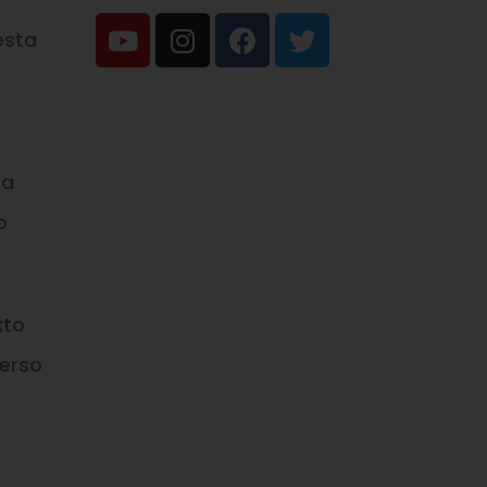
esta
:
ra
o
xto
verso