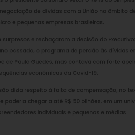
renegociação de dívidas com a União no âmbito d
micro e pequenas empresas brasileiras.
 surpresos e rechaçaram a decisão do Executivo
no passado, o programa de perdão às dívidas e
pe de Paulo Guedes, mas contava com forte apel
sequências econômicas da Covid-19.
cisão dizia respeito à falta de compensação, no te
ue poderia chegar a até R$ 50 bilhões, em um uni
preendedores individuais e pequenas e médias