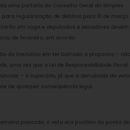
tada uma portaria do Conselho Geral do Simples
o para regularização de débitos para 31 de março
já estarão em voga e deputados e senadores devem
nício de fevereiro, em acordo.
ção do Executivo em ter barrado a proposta – nã
de, uma vez que a Lei de Responsabilidade Fiscal
úncias – é superada, já que a derrubada do veto
nte de qualquer consequência legal.
mana passada, o veto era positivo do ponto de