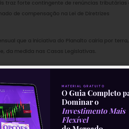
s traz forte contingente de renúncias tributárias 
ado de compensação na Lei de Diretrizes
ual que a iniciativa do Planalto cairia por terra,
, da medida nas Casas Legislativas.
—
parte da nossa Newsletter
‘E
MATERIAL GRATUITO
O Guia Completo p
Com Isso’
.
Dominar o
Investimento Mais
Flexível
do Mercado