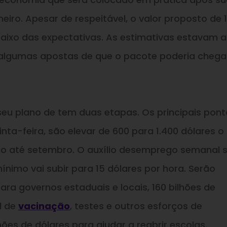
eiro. Apesar de respeitável, o valor proposto de 1
baixo das expectativas. As estimativas estavam 
m algumas apostas de que o pacote poderia chega
 seu plano de tem duas etapas. Os principais pon
inta-feira, são elevar de 600 para 1.400 dólares o
go até setembro. O auxílio desemprego semanal 
ínimo vai subir para 15 dólares por hora. Serão
ara governos estaduais e locais, 160 bilhões de
l de
vacinação
, testes e outros esforços de
hões de dólares para ajudar a reabrir escolas.