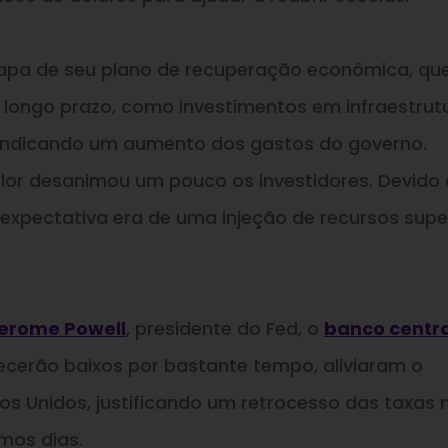
apa de seu plano de recuperação econômica, qu
 longo prazo, como investimentos em infraestrut
indicando um aumento dos gastos do governo.
valor desanimou um pouco os investidores. Devido
a expectativa era de uma injeção de recursos supe
erome Powell
, presidente do Fed, o
banco centra
ecerão baixos por bastante tempo, aliviaram o
os Unidos, justificando um retrocesso das taxas 
mos dias.