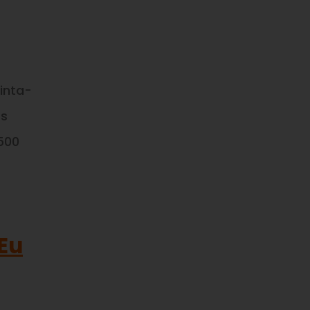
inta-
Os
500
 Eu