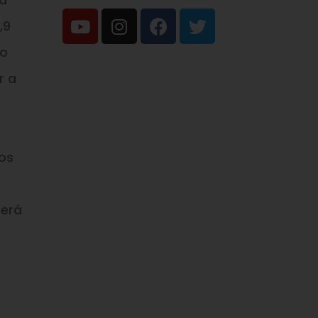
,9
ao
r a
tos
será