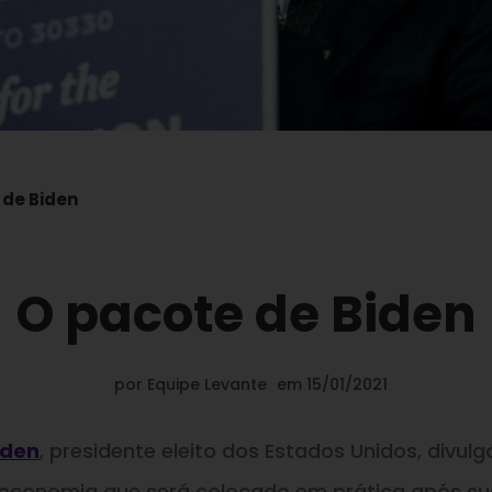
 de Biden
O pacote de Biden
por
Equipe Levante
em
15/01/2021
iden
, presidente eleito dos Estados Unidos, divulg
 economia que será colocado em prática após s