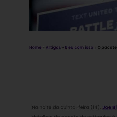
Home
»
Artigos
»
E eu com isso
»
O pacote
Na noite da quinta-feira (14),
Joe B
detalhes do pacote de estímulos à