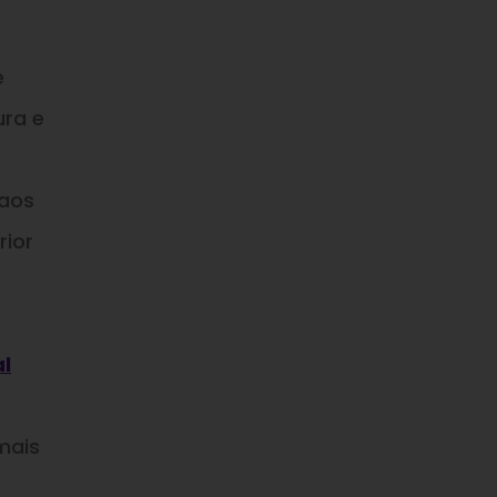
e
ura e
 aos
rior
l
mais