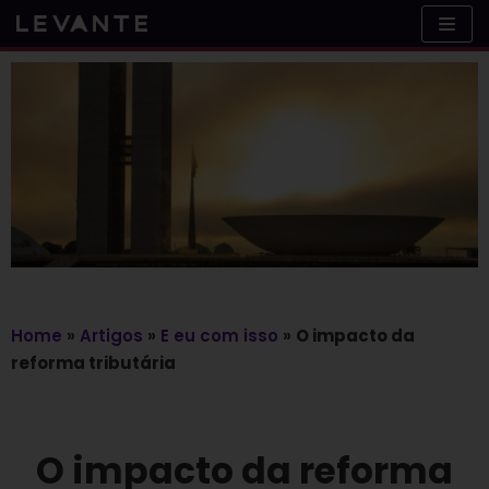
Skip
to
content
Home
»
Artigos
»
E eu com isso
»
O impacto da
reforma tributária
O impacto da reforma