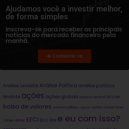
Ajudamos você a investir melhor,
de forma simples​
Inscreva-se para receber as principais
notícias do mercado financeiro pela
manhã.
Cadastre-se
Análise Política
análise política
Análise Levante
ações
levante
ações globais
bitcoin
banco central
bolsa de valores
commodities
Dow
copom
curtas e boas
e eu com isso?
EECI
dólar
EECI Site
Jones