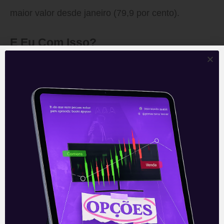
maior valor desde janeiro (79,9 por cento).
E Eu Com Isso?
A semana começa com os contratos futuros em
baixa.
O mercado permanece na expectativa tanto dos
desdobramentos da proposta de reforma tributária
quanto das novidades no cenário político, o que
deve elevar a volatilidade dos ativos.
As notícias são negativas para a Bolsa em um
cenário de volatilidade.