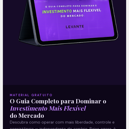
—
Este conteúdo faz parte da nossa
Newsletter
‘E Eu Com Isso’
.
MATERIAL GRATUITO
O Guia Completo para Dominar o
Investimento Mais Flexível
—
do Mercado
Descubra como operar com mais liberdade, controle e
Leia também:
Entrega de relatório da
consistência — independente do cenário. Baixe agora, é