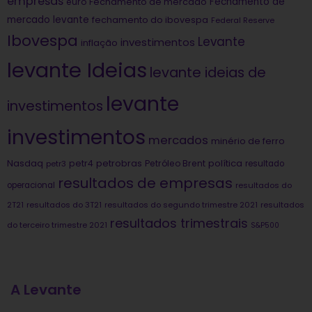
empresas
Fechamento de
euro
Fechamento de mercado
mercado levante
fechamento do ibovespa
Federal Reserve
Ibovespa
Levante
investimentos
inflação
levante Ideias
levante ideias de
levante
investimentos
investimentos
mercados
minério de ferro
Nasdaq
petrobras
política
petr4
Petróleo Brent
petr3
resultado
resultados de empresas
operacional
resultados do
2T21
resultados do 3T21
resultados do segundo trimestre 2021
resultados
resultados trimestrais
do terceiro trimestre 2021
S&P500
A Levante