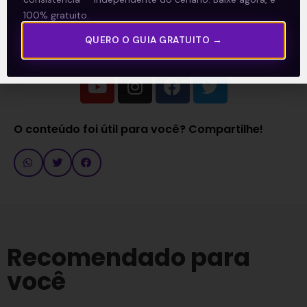
Reforma Tributária
.
100% gratuito.
QUERO O GUIA GRATUITO →
Acompanhe nossas Redes Sociais!
O conteúdo foi útil para você? Compartilhe!
Recomendado para
você