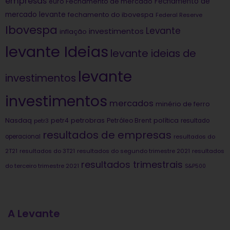
empresas
Fechamento de
euro
Fechamento de mercado
mercado levante
fechamento do ibovespa
Federal Reserve
Ibovespa
Levante
investimentos
inflação
levante Ideias
levante ideias de
levante
investimentos
investimentos
mercados
minério de ferro
Nasdaq
petrobras
política
petr4
Petróleo Brent
petr3
resultado
resultados de empresas
operacional
resultados do
2T21
resultados do 3T21
resultados do segundo trimestre 2021
resultados
resultados trimestrais
do terceiro trimestre 2021
S&P500
A Levante