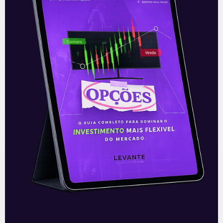
Renner (LREN3)
.
Acompanhe nossas Redes Sociais!
O conteúdo foi útil para você? Compartilhe!
Recomendado para
você