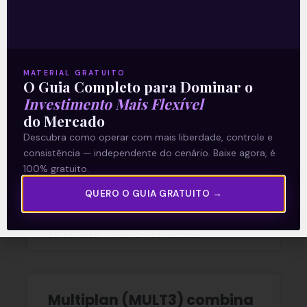
Ouvindo o que o Copom não
disse
MATERIAL GRATUITO
O Guia Completo para Dominar o
Investimento Mais Flexível
A reunião do Comitê de Política Monetária
do Mercado
(Copom) encerrada na quarta-feira (5)
confirmou as expectativas quase
Descubra como operar com mais liberdade, controle e
unânimes dos investidores e reduziu a taxa
consistência — independente do cenário. Baixe agora, é
Selic em
100% gratuito.
QUERO O GUIA GRATUITO →
READ MORE »
06/08/2026
Nenhum comentário
Multiplan (MULT3) combina