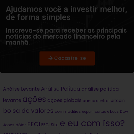
Ajudamos você a investir melhor,
de forma simples​
Inscreva-se para receber as principais
notícias do mercado financeiro pela
manhã.
Cadastre-se
Análise Política
análise política
Análise Levante
ações
levante
ações globais
bitcoin
banco central
bolsa de valores
commodities
Dow
copom
curtas e boas
e eu com isso?
EECI
dólar
EECI Site
Jones