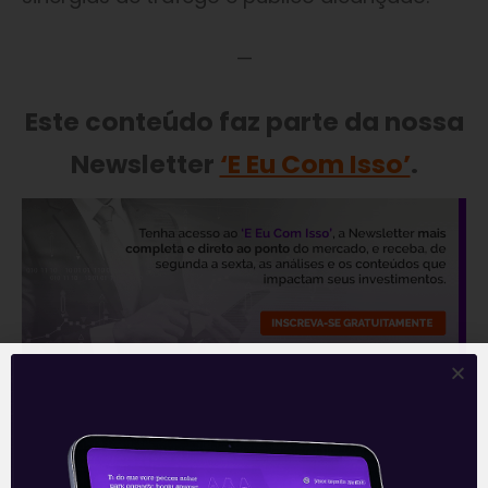
—
Este conteúdo faz parte da nossa
Newsletter
‘E Eu Com Isso’
.
—
Leia também:
Follow-on da Lojas