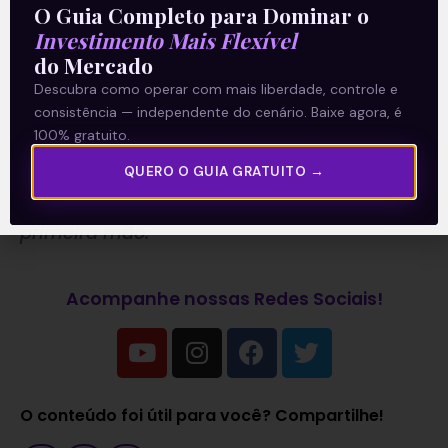
* Este conteúdo faz parte do nosso boletim
O Guia Completo para Dominar o
Investimento Mais Flexível
diário: ‘E Eu Com Isso?’. Todos os dias, o time
do Mercado
de analistas da Levante prepara as notícias
Descubra como operar com mais liberdade, controle e
consistência — independente do cenário. Baixe agora, é
e análises que impactam seus
100% gratuito.
investimentos.
Clique aqui
para receber
QUERO O GUIA GRATUITO →
informações sobre o mercado financeiro em
primeira mão.
Acompanhe nossas Redes Sociais!
O conteúdo foi útil para você? Compartilhe!