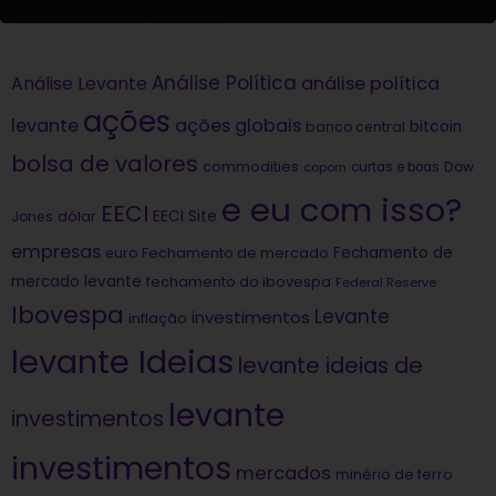
Análise Política
análise política
Análise Levante
ações
levante
ações globais
bitcoin
banco central
bolsa de valores
commodities
Dow
copom
curtas e boas
e eu com isso?
EECI
dólar
EECI Site
Jones
empresas
Fechamento de
euro
Fechamento de mercado
mercado levante
fechamento do ibovespa
Federal Reserve
Ibovespa
Levante
investimentos
inflação
levante Ideias
levante ideias de
levante
investimentos
investimentos
mercados
minério de ferro