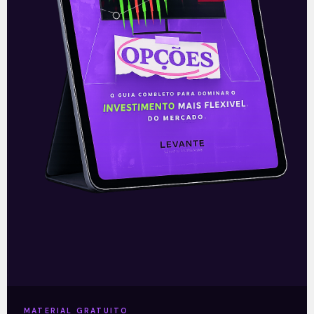
contexto operacional do varejo como pelo
péssimo desempenho dos produtos
financeiros, bastante prejudicados pela
queda no movimento nas lojas.
Os principais catalisadores das ações da
Lojas Renner são: retomada do movimento
nas lojas físicas, em especial nos
shoppings
e
a continuidade no crescimento
das suas operações online.
–
MATERIAL GRATUITO