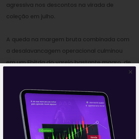
agressiva nos descontos na virada de
coleção em julho.
A queda na margem bruta combinada com
a desalavancagem operacional culminou
em um Ebitda do varejo bastante magro, de
apenas 13 milhões de reais, queda de 95 por
cento na comparação anual. Embora o
mercado já esperasse algo nesse sentido, é
algo que chama atenção.
O prejuízo líquido foi devido tanto a piora no