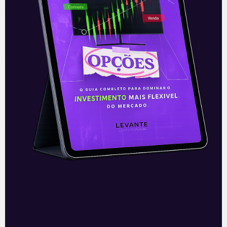
—
Leia também:
Resultado da Localiza
(RENT3) do 1T21.
Acompanhe nossas Redes Sociais!