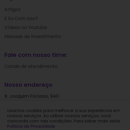
Artigos
E Eu Com Isso?
Vídeos no Youtube
Manuais de Investimento
Fale com nosso time:
Canais de atendimento
Nosso endereço
R. Joaquim Floriano, 940
Itaim Bibi
Usamos cookies para melhorar a sua experiência em
São Paulo - SP
nossos serviços. Ao utilizar nossos serviços, você
CEP: 04534-004
concorda com tais condições. Para saber mais visite
Política de Privacidade