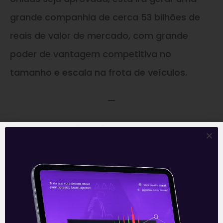
grande companhia de cerca 53 bilhões de
reais de valor de mercado, com grande
poder de vantagem competitiva no
tamanho e escala na frota de veículos.
—
Este conteúdo faz parte da nossa
Newsletter
‘E Eu Com Isso’
.
Para ficar por dentro do universo dos
investimentos de maneira prática,
clique abaixo e
inscreva-se
gratuitamente
!