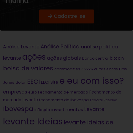
manhã.
Cadastre-se
Análise Política
análise política
Análise Levante
ações
levante
ações globais
bitcoin
banco central
bolsa de valores
commodities
Dow
copom
curtas e boas
e eu com isso?
EECI
dólar
EECI Site
Jones
empresas
Fechamento de
euro
Fechamento de mercado
mercado levante
fechamento do ibovespa
Federal Reserve
Ibovespa
Levante
investimentos
inflação
levante Ideias
levante ideias de