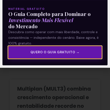
O conteúdo foi útil para você? Compartilhe!
MATERIAL GRATUITO
O Guia Completo para Dominar o
Investimento Mais Flexível
do Mercado
Descubra como operar com mais liberdade, controle e
consistência — independente do cenário. Baixe agora, é
100% gratuito.
Recomendado para
QUERO O GUIA GRATUITO →
você
Multiplan (MULT3) combina
crescimento operacional e
rentabilidade recorde no