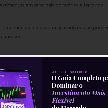
vestimentos em terminais portuários e ferrovias
ltima medida e o governo já sinalizou que pode 
o parecer.
do senador Trad deve ser suficiente para que a 
MATERIAL GRATUITO
de Assuntos Econômicos e siga para o plenário 
O Guia Completo p
Dominar o
Investimento Mais
aprovação entre os senadores – com modificaçõe
Flexível
do Mercado
tados.