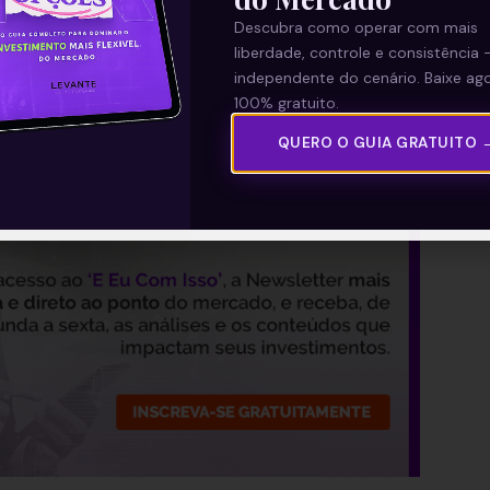
Descubra como operar com mais
liberdade, controle e consistência 
—
independente do cenário. Baixe ago
100% gratuito.
parte da nossa Newsletter
‘E
QUERO O GUIA GRATUITO 
Com Isso’
.