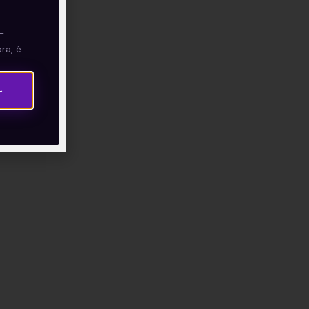
—
ra, é
 Eu
→