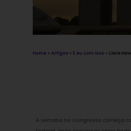
Home
»
Artigos
»
E eu com isso
»
Livre na
A semana no Congresso começa co
Federal, após conversas entre Pode