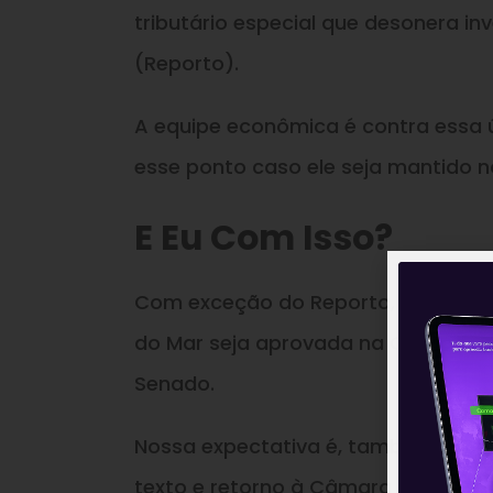
tributário especial que desonera in
(Reporto).
A equipe econômica é contra essa ú
esse ponto caso ele seja mantido n
E Eu Com Isso?
Com exceção do Reporto, o parecer 
do Mar seja aprovada na Comissão 
Senado.
Nossa expectativa é, também, de 
texto e retorno à Câmara dos Depu