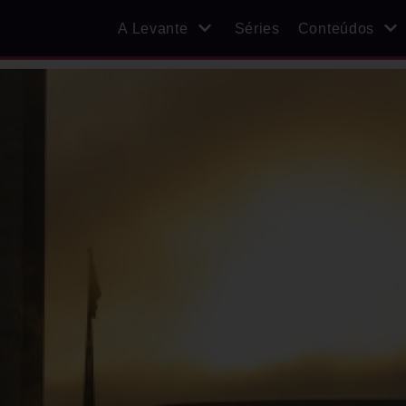
A Levante
Séries
Conteúdos