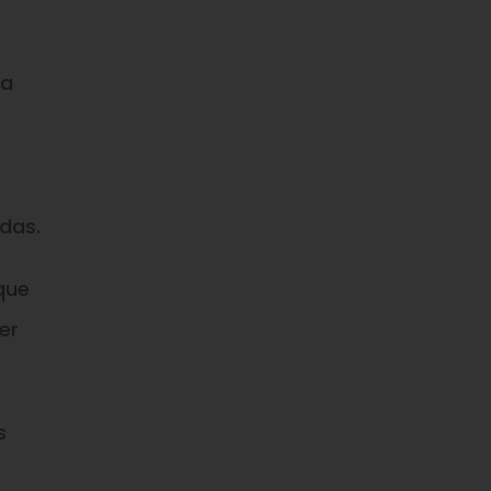
 a
das.
que
er
s