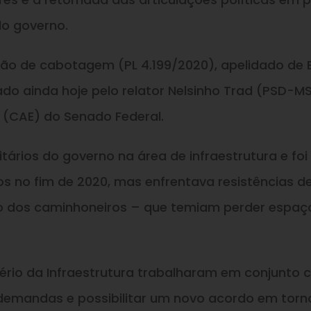
do governo.
o de cabotagem (PL 4.199/2020), apelidado de 
do ainda hoje pelo relator Nelsinho Trad (PSD-MS
(CAE) do Senado Federal.
tários do governo na área de infraestrutura e foi
no fim de 2020, mas enfrentava resistências d
o dos caminhoneiros – que temiam perder espaç
tério da Infraestrutura trabalharam em conjunto
demandas e possibilitar um novo acordo em torn