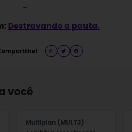
—
m:
Destravando a pauta
.
 Compartilhe!
a você
Multiplan (MULT3)