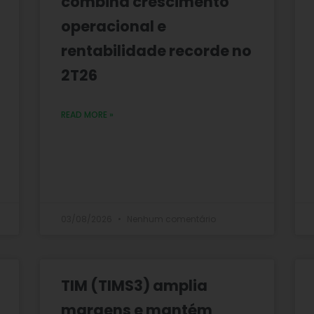
combina crescimento
operacional e
rentabilidade recorde no
2T26
READ MORE »
03/08/2026
Nenhum comentário
TIM (TIMS3) amplia
margens e mantém