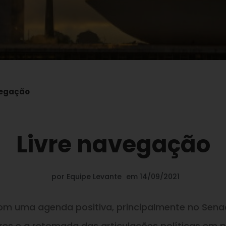
vegação
Livre navegação
por
Equipe Levante
em
14/09/2021
m uma agenda positiva, principalmente no Sen
res e a retomada das articulações políticas em p