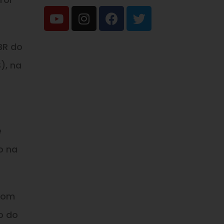
BR do
), na
e
o na
 com
o do