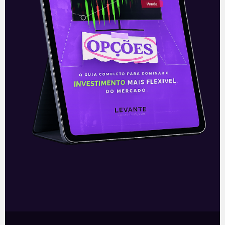
equivalente por dia.
O noticiário nacional e internacional mostra
um arrefecimento das tensões à medida
que o ano avança. No geral, o sentimento do
mercado é positivo, apesar de a Bolsa poder
ser afetada no curto prazo por um
movimento de realização de lucros após o
recorde registrado na segunda-feira (20).
▼
A notícia é negativa para a Bolsa
* Esse conteúdo faz parte do nosso boletim