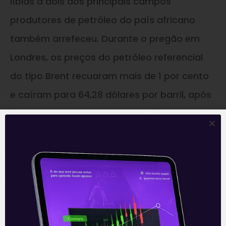
líbias a dois dos principais campos
produtores de petróleo do país africano
também arrefeceu. Durante o pregão em
Londres, os preços do petróleo referencial
do tipo Brent recuaram mais de 1 por cento
e caíram para 64,28 dólares por barril, após
terem atingido a marca de 66 dólares por
barril no pregão da segunda-feira (20).
Autoridades do setor de petróleo do Japão
e da Europa afirmaram que os estoques são
suficientes para compensar eventuais
interrupções no fornecimento da Líbia, que
produz 1,2 milhão de barris de óleo