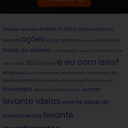
Análise Política
análise política
Análise Levante
ações
levante
ações globais
bitcoin
banco central
bolsa de valores
commodities
Dow
copom
curtas e boas
e eu com isso?
EECI
dólar
EECI Site
Jones
empresas
Fechamento de
euro
Fechamento de mercado
mercado levante
fechamento do ibovespa
Federal Reserve
Ibovespa
Levante
investimentos
inflação
levante Ideias
levante ideias de
levante
investimentos