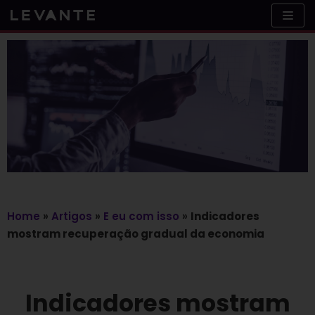
Skip
to
content
Home
»
Artigos
»
E eu com isso
»
Indicadores
mostram recuperação gradual da economia
Indicadores mostram