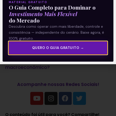
MATERIAL GRATUITO
diário: ‘E Eu Com Isso?’. Todos os dias, o time
O Guia Completo para Dominar o
Investimento Mais Flexível
de analistas da Levante prepara notícias e
do Mercado
análises que impactam seus investimentos.
Descubra como operar com mais liberdade, controle e
Clique aqui
para receber informações sobre
consistência — independente do cenário. Baixe agora, é
100% gratuito.
o mercado financeiro em primeira mão.
QUERO O GUIA GRATUITO →
Leia também:
Você sabe o que é o tripé
macroeconômico?
Acompanhe nossas Redes Sociais!
O conteúdo foi útil para você? Compartilhe!