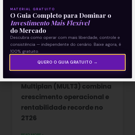
A reunião do Comitê de Política Monetária
(Copom) encerrada na quarta-feira (5)
MATERIAL GRATUITO
O Guia Completo para Dominar o
confirmou as expectativas quase
unânimes dos investidores e reduziu a taxa
Investimento Mais Flexível
Selic em
do Mercado
Descubra como operar com mais liberdade, controle e
READ MORE »
consistência — independente do cenário. Baixe agora, é
100% gratuito.
06/08/2026
Nenhum comentário
QUERO O GUIA GRATUITO →
Multiplan (MULT3) combina
crescimento operacional e
rentabilidade recorde no
2T26
READ MORE »