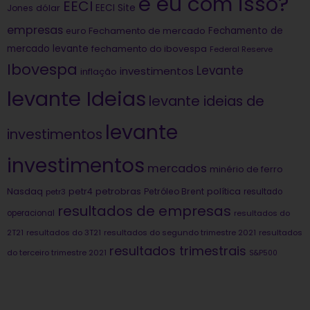
e eu com isso?
EECI
dólar
EECI Site
Jones
empresas
Fechamento de
euro
Fechamento de mercado
mercado levante
fechamento do ibovespa
Federal Reserve
Ibovespa
Levante
investimentos
inflação
levante Ideias
levante ideias de
levante
investimentos
investimentos
mercados
minério de ferro
Nasdaq
petrobras
política
petr4
Petróleo Brent
petr3
resultado
resultados de empresas
operacional
resultados do
2T21
resultados do 3T21
resultados do segundo trimestre 2021
resultados
resultados trimestrais
do terceiro trimestre 2021
S&P500