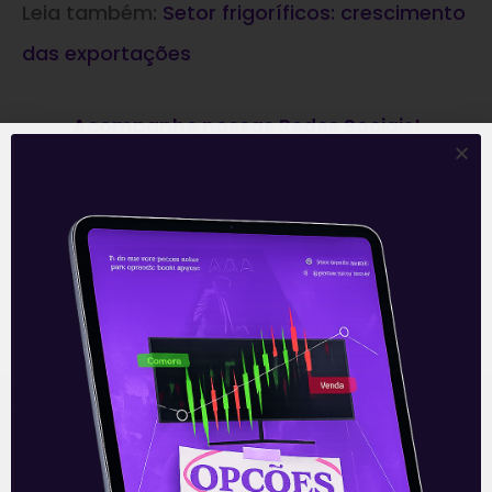
Leia também:
Setor frigoríficos: crescimento
das exportações
Acompanhe nossas Redes Sociais!
O conteúdo foi útil para você? Compartilhe!
Recomendado para