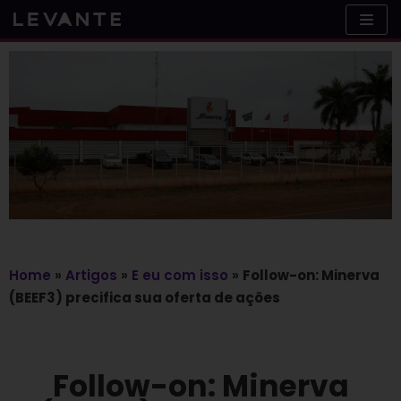
Skip
to
content
Home
»
Artigos
»
E eu com isso
»
Follow-on: Minerva
(BEEF3) precifica sua oferta de ações
Follow-on: Minerva