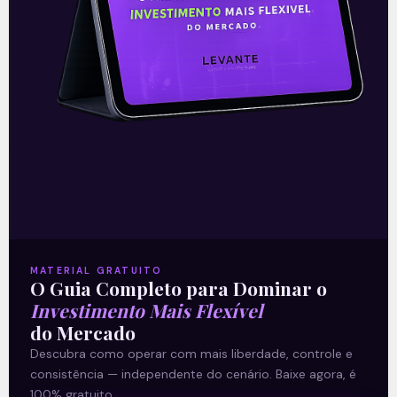
Ouvindo o que o Copom não
disse
A reunião do Comitê de Política Monetária
(Copom) encerrada na quarta-feira (5)
confirmou as expectativas quase
unânimes dos investidores e reduziu a taxa
Selic em
READ MORE »
06/08/2026
Nenhum comentário
MATERIAL GRATUITO
O Guia Completo para Dominar o
Investimento Mais Flexível
do Mercado
Multiplan (MULT3) combina
Descubra como operar com mais liberdade, controle e
crescimento operacional e
consistência — independente do cenário. Baixe agora, é
100% gratuito.