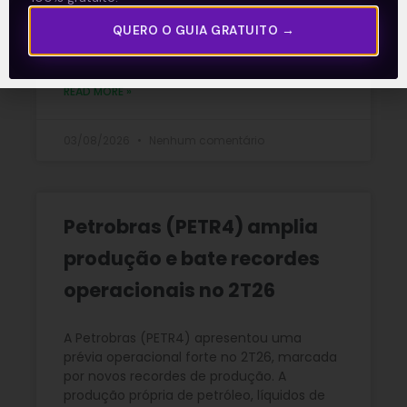
rentabilidade recorde no
QUERO O GUIA GRATUITO →
2T26
READ MORE »
03/08/2026
Nenhum comentário
Petrobras (PETR4) amplia
produção e bate recordes
operacionais no 2T26
A Petrobras (PETR4) apresentou uma
prévia operacional forte no 2T26, marcada
por novos recordes de produção. A
produção própria de petróleo, líquidos de