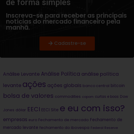
de forma simples​
Inscreva-se para receber as principais
notícias do mercado financeiro pela
manhã.
Cadastre-se
Análise Política
análise política
Análise Levante
ações
levante
ações globais
bitcoin
banco central
bolsa de valores
commodities
Dow
copom
curtas e boas
e eu com isso?
EECI
dólar
EECI Site
Jones
empresas
Fechamento de
euro
Fechamento de mercado
mercado levante
fechamento do ibovespa
Federal Reserve