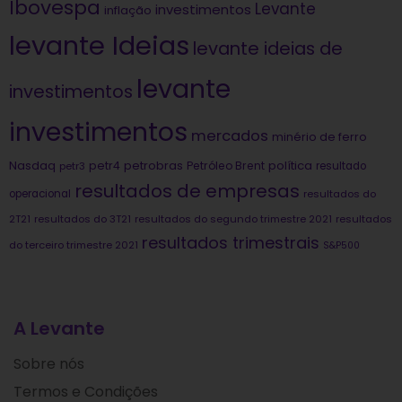
Ibovespa
Levante
investimentos
inflação
levante Ideias
levante ideias de
levante
investimentos
investimentos
mercados
minério de ferro
Nasdaq
petrobras
política
petr4
Petróleo Brent
petr3
resultado
resultados de empresas
operacional
resultados do
2T21
resultados do 3T21
resultados do segundo trimestre 2021
resultados
resultados trimestrais
do terceiro trimestre 2021
S&P500
A Levante
Sobre nós
Termos e Condições