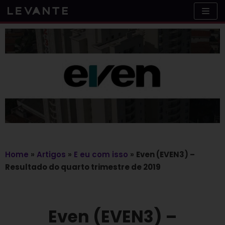
Skip
to
content
Home
»
Artigos
»
E eu com isso
»
Even (EVEN3) –
Resultado do quarto trimestre de 2019
Even (EVEN3) –