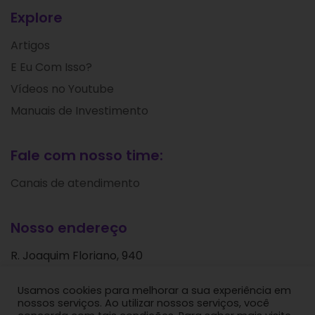
Explore
Artigos
E Eu Com Isso?
Vídeos no Youtube
Manuais de Investimento
Fale com nosso time:
Canais de atendimento
Nosso endereço
R. Joaquim Floriano, 940
Itaim Bibi
Usamos cookies para melhorar a sua experiência em
São Paulo - SP
nossos serviços. Ao utilizar nossos serviços, você
CEP: 04534-004