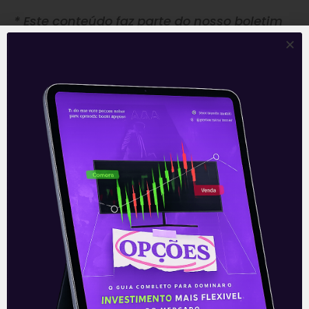
* Este conteúdo faz parte do nosso boletim
diário: ‘E Eu Com Isso?’. Todos os dias, o time
de analistas da Levante prepara as notícias
e análises que impactam seus
investimentos.
Clique aqui
para receber
informações sobre o mercado financeiro em
primeira mão.
Leia também:
Even (EVEN3): resultado
operacional
Acompanhe nossas Redes Sociais!