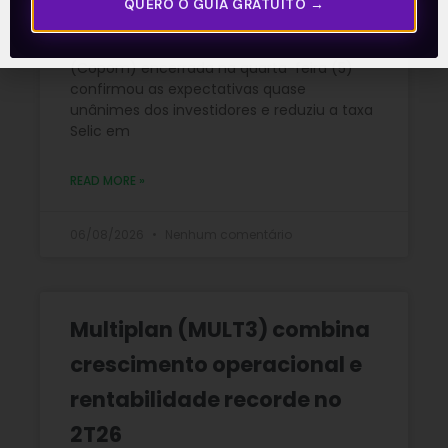
QUERO O GUIA GRATUITO →
A reunião do Comitê de Política Monetária
(Copom) encerrada na quarta-feira (5)
confirmou as expectativas quase
unânimes dos investidores e reduziu a taxa
Selic em
READ MORE »
06/08/2026
Nenhum comentário
Multiplan (MULT3) combina
crescimento operacional e
rentabilidade recorde no
2T26