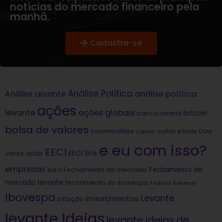
notícias do mercado financeiro pela
manhã.
Cadastre-se
Análise Política
análise política
Análise Levante
ações
levante
ações globais
bitcoin
banco central
bolsa de valores
commodities
Dow
copom
curtas e boas
e eu com isso?
EECI
dólar
EECI Site
Jones
empresas
Fechamento de
euro
Fechamento de mercado
mercado levante
fechamento do ibovespa
Federal Reserve
Ibovespa
Levante
investimentos
inflação
levante Ideias
levante ideias de