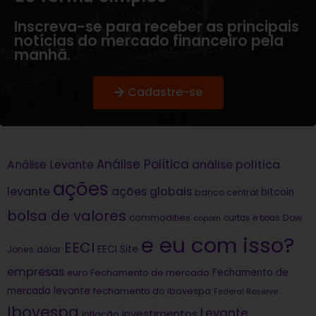
Inscreva-se para receber as principais
notícias do mercado financeiro pela
manhã.
Cadastre-se
Análise Política
análise política
Análise Levante
ações
levante
ações globais
bitcoin
banco central
bolsa de valores
commodities
Dow
copom
curtas e boas
e eu com isso?
EECI
dólar
EECI Site
Jones
empresas
Fechamento de
euro
Fechamento de mercado
mercado levante
fechamento do ibovespa
Federal Reserve
Ibovespa
Levante
investimentos
inflação