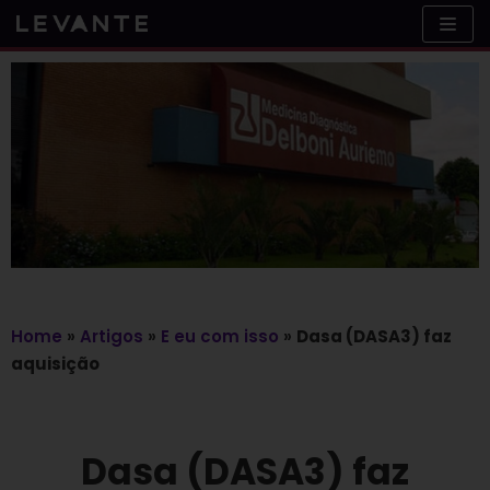
Skip
to
content
Home
»
Artigos
»
E eu com isso
»
Dasa (DASA3) faz
aquisição
Dasa (DASA3) faz