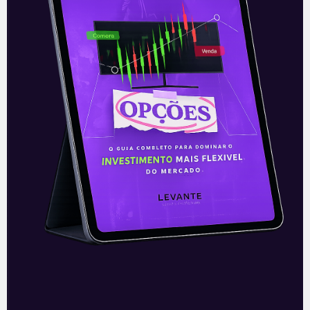
Para ficar por dentro do universo dos
investimentos de maneira prática, clique
abaixo e
inscreva-se gratuitamente
!
—
Leia mais sobre a empresa:
Aquisição do Grupo Dasa
.