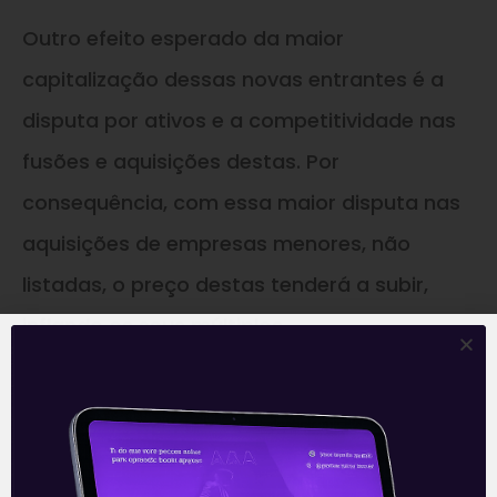
Outro efeito esperado da maior
capitalização dessas novas entrantes é a
disputa por ativos e a competitividade nas
fusões e aquisições destas. Por
consequência, com essa maior disputa nas
aquisições de empresas menores, não
listadas, o preço destas tenderá a subir,
inflando os seus múltiplos.
—
Este conteúdo faz parte da nossa
Newsletter
‘E Eu Com Isso’
.