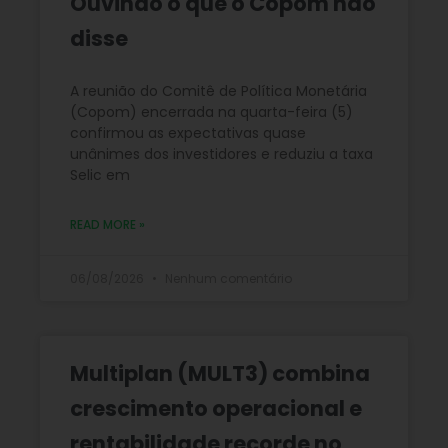
Ouvindo o que o Copom não
disse
A reunião do Comitê de Política Monetária
(Copom) encerrada na quarta-feira (5)
confirmou as expectativas quase
unânimes dos investidores e reduziu a taxa
Selic em
READ MORE »
06/08/2026
Nenhum comentário
Multiplan (MULT3) combina
crescimento operacional e
rentabilidade recorde no