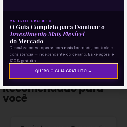
Acompanhe nossas Redes Sociais!
MATERIAL GRATUITO
O Guia Completo para Dominar o
Investimento Mais Flexível
O conteúdo foi útil para você? Compartilhe!
do Mercado
Descubra como operar com mais liberdade, controle e
consistência — independente do cenário. Baixe agora, é
100% gratuito.
QUERO O GUIA GRATUITO →
Recomendado para
você