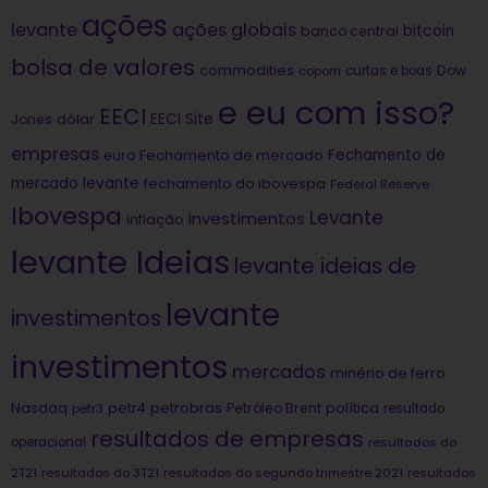
ações
levante
ações globais
bitcoin
banco central
bolsa de valores
commodities
Dow
copom
curtas e boas
e eu com isso?
EECI
dólar
EECI Site
Jones
empresas
Fechamento de
euro
Fechamento de mercado
mercado levante
fechamento do ibovespa
Federal Reserve
Ibovespa
Levante
investimentos
inflação
levante Ideias
levante ideias de
levante
investimentos
investimentos
mercados
minério de ferro
Nasdaq
petrobras
política
petr4
Petróleo Brent
petr3
resultado
resultados de empresas
operacional
resultados do
2T21
resultados do 3T21
resultados do segundo trimestre 2021
resultados