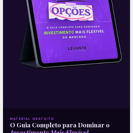
Petrobras (PETR4) amplia
produção e bate recordes
operacionais no 2T26
A Petrobras (PETR4) apresentou uma
prévia operacional forte no 2T26, marcada
por novos recordes de produção. A
produção própria de petróleo, líquidos de
gás natural
READ MORE »
29/07/2026
Nenhum comentário
MATERIAL GRATUITO
O Guia Completo para Dominar o
Investimento Mais Flexível