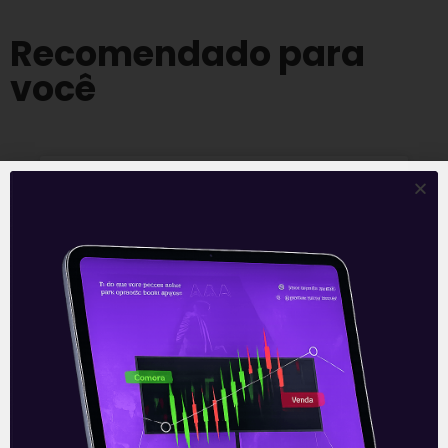
Recomendado para
você
Multiplan (MULT3) combina
crescimento operacional e
rentabilidade recorde no
2T26
READ MORE »
03/08/2026
Nenhum comentário