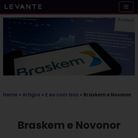
Skip
to
content
Home
»
Artigos
»
E eu com isso
»
Braskem e Novonor
Braskem e Novonor