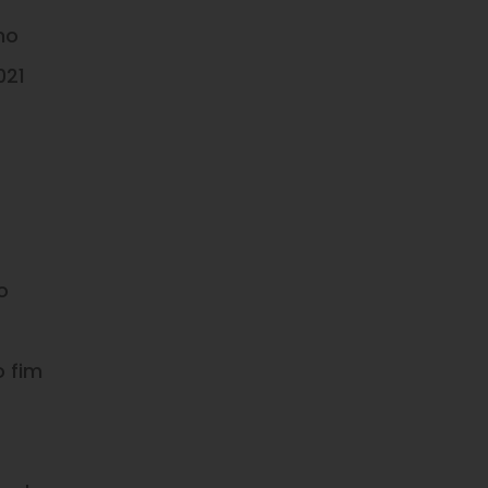
no
021
o
 fim