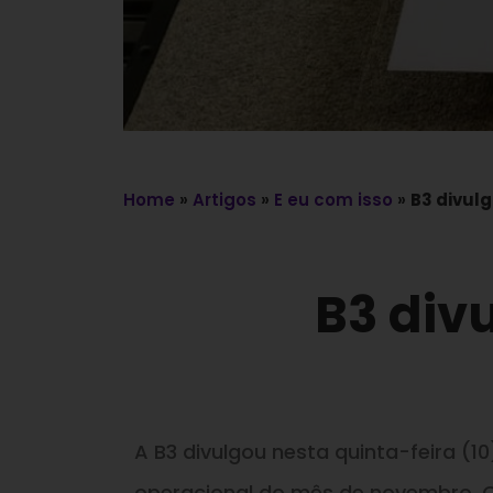
Home
»
Artigos
»
E eu com isso
»
B3 divul
B3 div
A B3 divulgou nesta quinta-feira (
operacional do mês de novembro. 