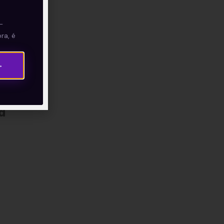
—
ra, é
 Eu
→
a