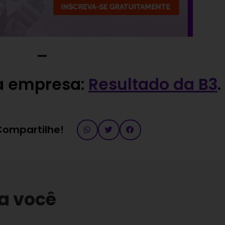
—
 a empresa:
Resultado da B3
.
 Compartilhe!
a você