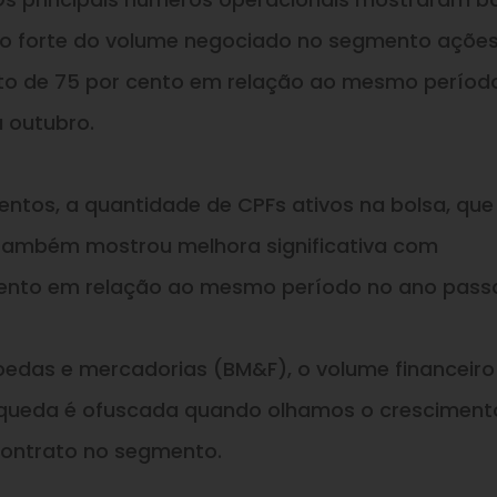
 forte do volume negociado no segmento ações
ento de 75 por cento em relação ao mesmo períod
a outubro.
ntos, a quantidade de CPFs ativos na bolsa, que
s, também mostrou melhora significativa com
cento em relação ao mesmo período no ano pass
oedas e mercadorias (BM&F), o volume financeiro
 queda é ofuscada quando olhamos o cresciment
contrato no segmento.