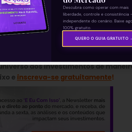
Descubra como operar com mais
liberdade, controle e consistência 
—
independente do cenário. Baixe ago
100% gratuito.
parte da nossa Newsletter
‘E
QUERO O GUIA GRATUITO 
Com Isso’
.
 universo dos investimentos de maneir
ixo e
inscreva-se gratuitamente
!