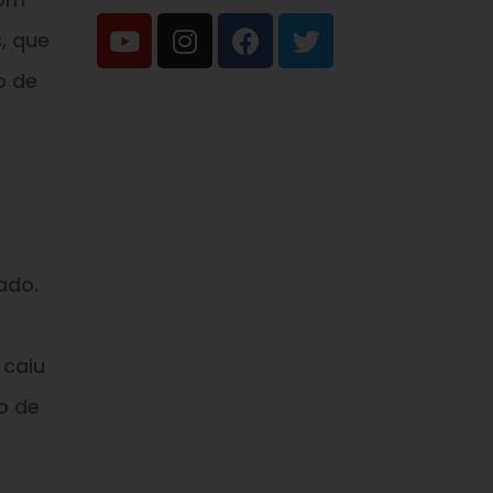
, que
o de
ado.
 caiu
o de