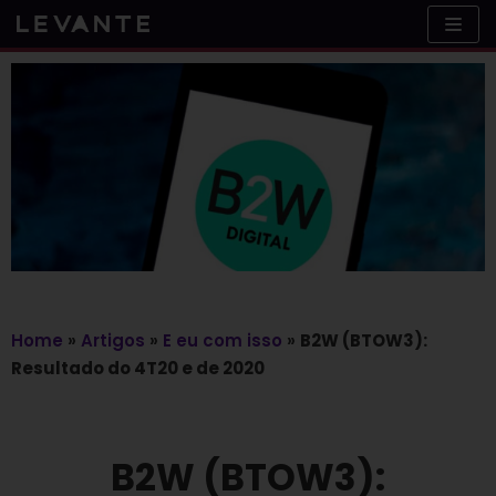
Skip
to
content
Home
»
Artigos
»
E eu com isso
»
B2W (BTOW3):
Resultado do 4T20 e de 2020
B2W (BTOW3):