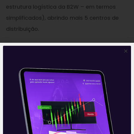
estrutura logística da B2W – em termos
simplificados), abrindo mais 5 centros de
distribuição.
A entrega rápida, em até 24 horas,
representou 40 por cento das vendas no
4T20, além do crescimento das entregas em
até 3 horas (11,5 por cento das vendas). Em
complemento há o crescimento do Ame
Digital (mais de 17 milhões de usuários), B2W
ADS (+219 por cento) e aquisições de Bit
Capital e Parati para acelerar a frente de