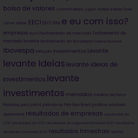
bolsa de valores
commodities
Dow
copom
curtas e boas
e eu com isso?
EECI
dólar
EECI Site
Jones
empresas
Fechamento de
euro
Fechamento de mercado
mercado levante
fechamento do ibovespa
Federal Reserve
Ibovespa
Levante
investimentos
inflação
levante Ideias
levante ideias de
levante
investimentos
investimentos
mercados
minério de ferro
Nasdaq
petrobras
política
petr4
Petróleo Brent
petr3
resultado
resultados de empresas
operacional
resultados do
2T21
resultados do 3T21
resultados do segundo trimestre 2021
resultados
resultados trimestrais
do terceiro trimestre 2021
S&P500