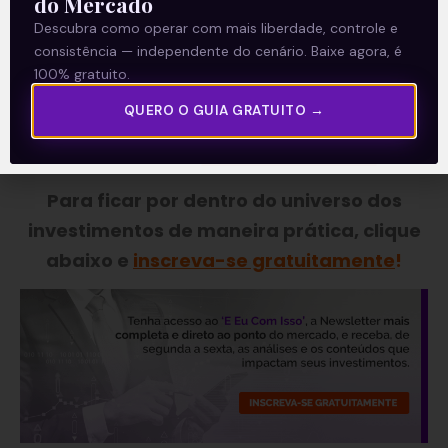
do Mercado
então, literalmente a “todo custo”.
Descubra como operar com mais liberdade, controle e
consistência — independente do cenário. Baixe agora, é
—
100% gratuito.
Este conteúdo faz parte da nossa
QUERO O GUIA GRATUITO →
Newsletter
‘E Eu Com Isso’
.
Para ficar por dentro do universo dos
investimentos de maneira prática, clique
abaixo e
inscreva-se gratuitamente
!