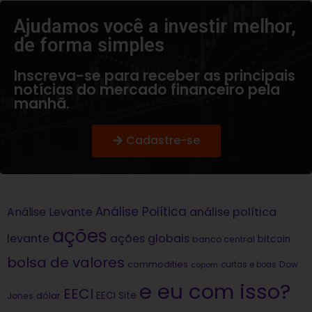
Ajudamos você a investir melhor,
de forma simples​
Inscreva-se para receber as principais
notícias do mercado financeiro pela
manhã.
Cadastre-se
Análise Política
análise política
Análise Levante
ações
levante
ações globais
bitcoin
banco central
bolsa de valores
commodities
Dow
copom
curtas e boas
e eu com isso?
EECI
dólar
EECI Site
Jones