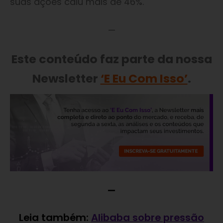
suas ações caiu mais de 46%.
—
Este conteúdo faz parte da nossa
Newsletter
‘E Eu Com Isso’
.
—
Leia também:
Alibaba sobre pressão