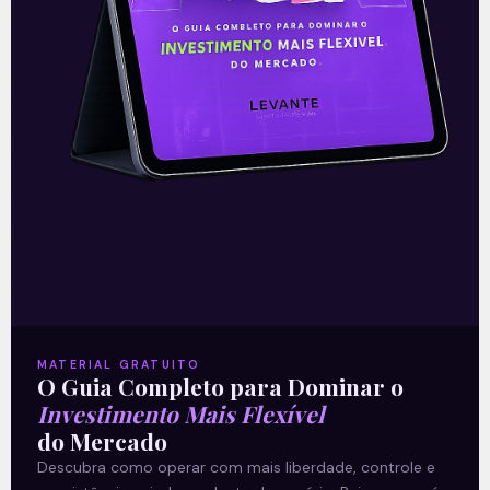
Ouvindo o que o Copom não
disse
A reunião do Comitê de Política Monetária
(Copom) encerrada na quarta-feira (5)
confirmou as expectativas quase
unânimes dos investidores e reduziu a taxa
Selic em
READ MORE »
MATERIAL GRATUITO
O Guia Completo para Dominar o
06/08/2026
Nenhum comentário
Investimento Mais Flexível
do Mercado
Descubra como operar com mais liberdade, controle e
Multiplan (MULT3) combina