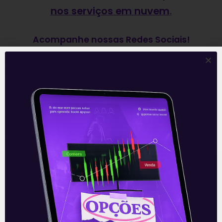
nos serviços em nuvem
.
Acompanhe nossas Redes Sociais!
O conteúdo foi útil para você? Compartilhe!
Recomendado para
você