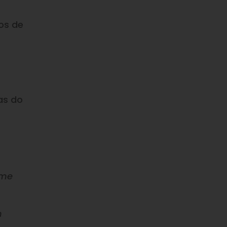
os de
as do
ime
m