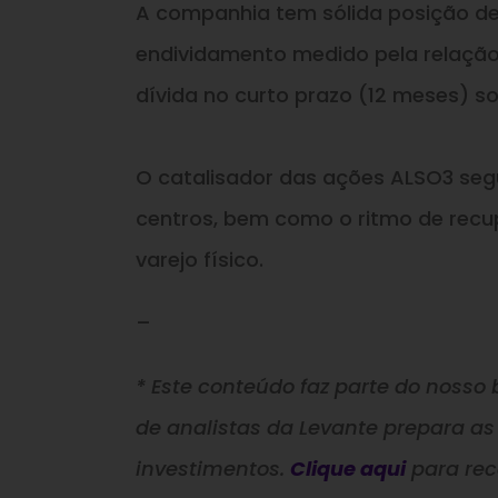
A companhia tem sólida posição de c
endividamento medido pela relação 
dívida no curto prazo (12 meses) s
O catalisador das ações ALSO3 se
centros, bem como o ritmo de recu
varejo físico.
–
* Este conteúdo faz parte do nosso b
de analistas da Levante prepara as
investimentos.
Clique aqui
para re