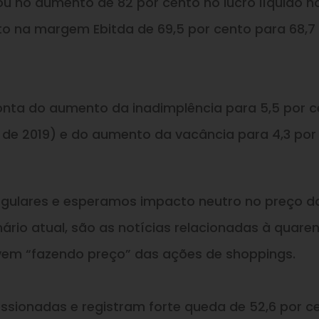
iou no aumento de 82 por cento no lucro líquido n
to na margem Ebitda de 69,5 por cento para 68,7
onta do aumento da inadimplência para 5,5 por 
e de 2019) e do aumento da vacância para 4,3 por
gulares e esperamos impacto neutro no preço d
ário atual, são as notícias relacionadas à quare
vem “fazendo preço” das ações de shoppings.
sionadas e registram forte queda de 52,6 por ce