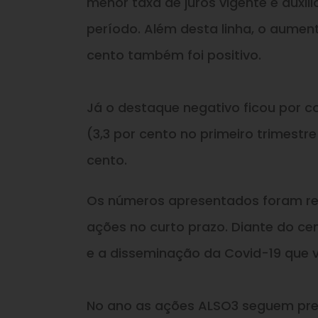
menor taxa de juros vigente e auxil
período. Além desta linha, o aumen
cento também foi positivo.
Já o destaque negativo ficou por c
(3,3 por cento no primeiro trimestr
cento.
Os números apresentados foram re
ações no curto prazo. Diante do cen
e a disseminação da Covid-19 que 
No ano as ações ALSO3 seguem pres