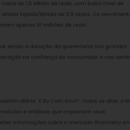
aixa de 1,5 bilhão de reais, com baixo nível de
dívida líquida/Ebitda de 0,9 vezes. Os venciment
omam apenas 61 milhões de reais.
gue sendo a duração da quarentena nos grandes
peração na confiança do consumidor e nas vend
oletim diário: ‘E Eu Com Isso?’. Todos os dias, o t
 notícias e análises que impactam seus
ceber informações sobre o mercado financeiro e