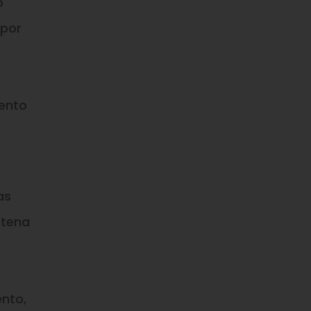
o
 por
cento
as
ntena
nto,