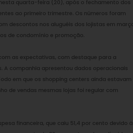
nesta quarta-feira (20), após o fechamento dos
entes ao primeiro trimestre. Os números foram
om descontos nos aluguéis dos lojistas em março
stos de condomínio e promoção.
a com as expectativas, com destaque para a
s. A companhia apresentou dados operacionais
ríodo em que os shopping centers ainda estavam
ho de vendas mesmas lojas foi regular com
pesa financeira, que caiu 51,4 por cento devido à