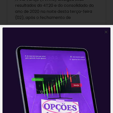
resultados do 4T20 e do consolidado do
ano de 2020 na noite desta terça-feira
(02), após o fechamento de
Leia mais
03/03/2021
DOMINGO DE VALOR