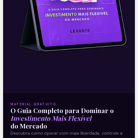
Quem Vai Levar a Netshoes?
O assunto da vez é a disputa entre a
Centauro (CNTO3) e Magazine Luiza
(MGLU3) pela varejista on-line Netshoes
(NETS). Indo direto ao ponto: acredito
Leia mais
04/06/2019
MATERIAL GRATUITO
O Guia Completo para Dominar o
E EU COM ISSO
Investimento Mais Flexível
do Mercado
Descubra como operar com mais liberdade, controle e