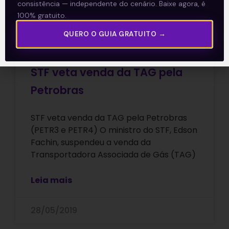
consistência — independente do cenário. Baixe agora, é
100% gratuito.
QUERO O GUIA GRATUITO →
STF veta venda da TAG pela
Petrobras
STF veta venda da TAG pela Petrobras
(PETR3 e PETR4) O ministro do STF, Edson
Fachin, suspendeu a venda da
Transportadora Associada de Gás (TAG)
Leia mais
28/05/2019