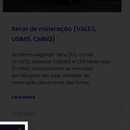
Setor de mineração (VALE3,
USIM5, CMIN3)
Na última segunda-feira (10), a Vale
(VALE3), Usiminas (USIM5) e CSN Mineração
(CMIN3) comunicaram ao mercado
paralisações em suas unidades de
mineração, decorrente das fortes
Leia mais
11/01/2022