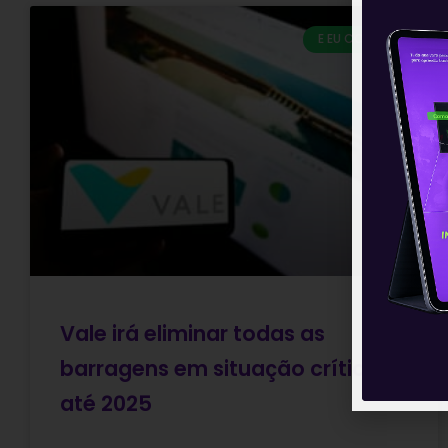
E EU COM ISSO
Vale irá eliminar todas as
barragens em situação crítica
até 2025