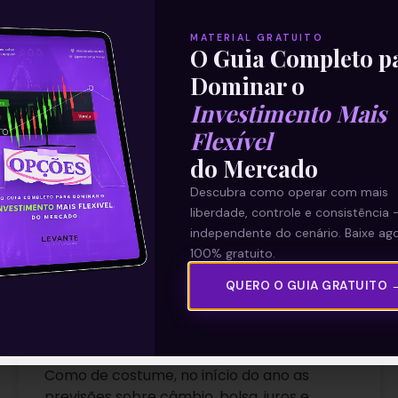
E EU COM ISSO
MATERIAL GRATUITO
O Guia Completo p
Dominar o
Investimento Mais
Flexível
do Mercado
Descubra como operar com mais
liberdade, controle e consistência 
independente do cenário. Baixe ago
100% gratuito.
QUERO O GUIA GRATUITO 
Panorama para as commodities
em 2022
Como de costume, no início do ano as
previsões sobre câmbio, bolsa, juros e