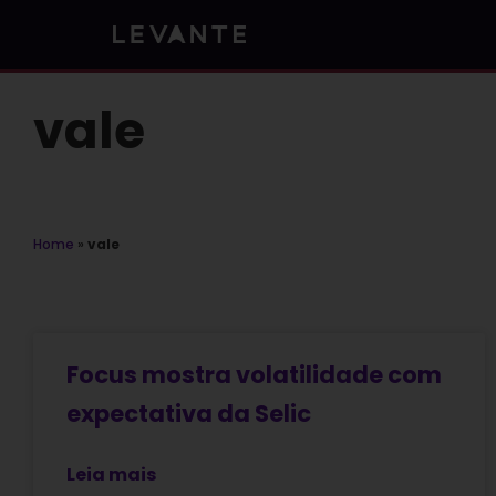
Skip
to
content
vale
Home
»
vale
Focus mostra volatilidade com
expectativa da Selic
Leia mais