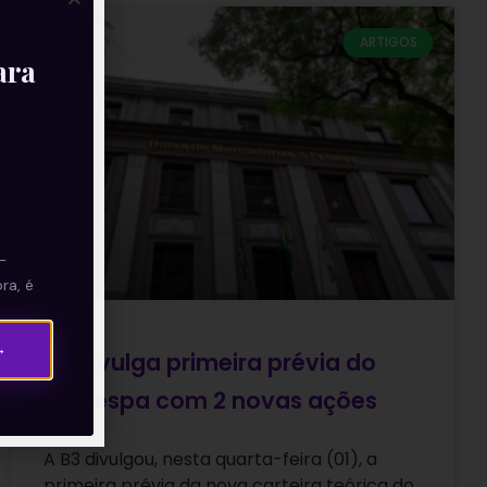
ARTIGOS
ara
—
ra, é
→
B3 divulga primeira prévia do
Ibovespa com 2 novas ações
A B3 divulgou, nesta quarta-feira (01), a
primeira prévia da nova carteira teórica do