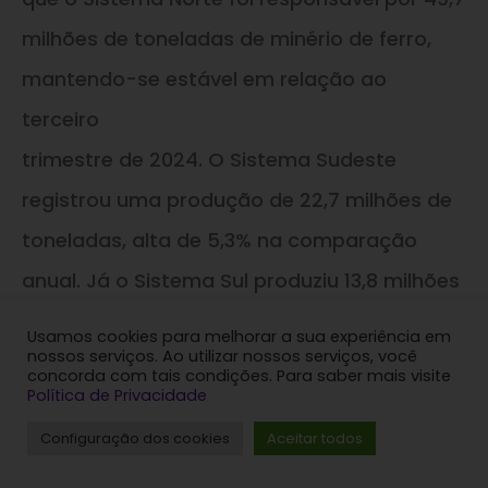
milhões de toneladas de minério de ferro,
mantendo-se estável em relação ao
terceiro
trimestre de 2024. O Sistema Sudeste
registrou uma produção de 22,7 milhões de
toneladas, alta de 5,3% na comparação
anual. Já o Sistema Sul produziu 13,8 milhões
de
Usamos cookies para melhorar a sua experiência em
nossos serviços. Ao utilizar nossos serviços, você
toneladas, um aumento de 8,2%,
concorda com tais condições. Para saber mais visite
Política de Privacidade
impulsionado pelas operações em Vargem
Configuração dos cookies
Aceitar todos
Grande e
Paraopeba.