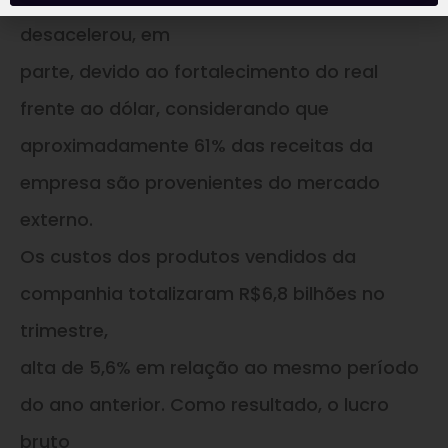
desacelerou, em
parte, devido ao fortalecimento do real
frente ao dólar, considerando que
aproximadamente 61% das receitas da
empresa são provenientes do mercado
externo.
Os custos dos produtos vendidos da
companhia totalizaram R$6,8 bilhões no
trimestre,
alta de 5,6% em relação ao mesmo período
do ano anterior. Como resultado, o lucro
bruto