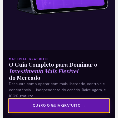
WEG (WEGE3) abre
a
temporada de
resultados
do
3º trimestre de 2025
No dia de ontem (22), a WEG divulgou seus
resultados referentes ao terceiro trimestre
MATERIAL GRATUITO
O Guia Completo para Dominar o
de
Investimento Mais Flexível
do Mercado
2025, registrando receita líquida de R$10,3
Descubra como operar com mais liberdade, controle e
bilhões, o que representa uma expansão de
consistência — independente do cenário. Baixe agora, é
100% gratuito.
4,2%
QUERO O GUIA GRATUITO →
em relação ao mesmo período do ano
anterior. O crescimento da receita