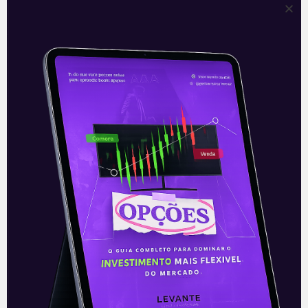
indexados à inflação e forte participação de
investidores institucionais,
especialmente nos prazos intermediários. A
manutenção de prêmios atrativos em
toda a estrutura reforça o ajuste gradual da
curva real e a preferência do mercado
por alongamento seletivo de duration em
um contexto de expectativas ancoradas
para a política monetária.
Análise de Ações
–
Brasil