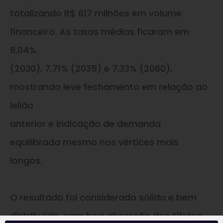
totalizando R$ 617 milhões em volume
financeiro. As taxas médias ficaram em
8,04%
(2030), 7,71% (2035) e 7,33% (2060),
mostrando leve fechamento em relação ao
leilão
anterior e indicação de demanda
equilibrada mesmo nos vértices mais
longos.
O resultado foi considerado sólido e bem
distribuído, com boa absorção dos títulos