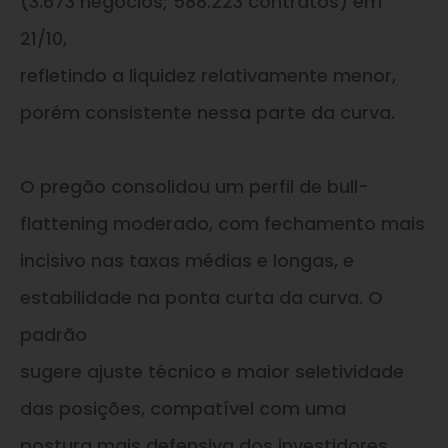
(3.673 negócios; 588.223 contratos) em
21/10,
refletindo a liquidez relativamente menor,
porém consistente nessa parte da curva.
O pregão consolidou um perfil de bull-
flattening moderado, com fechamento mais
incisivo nas taxas médias e longas, e
estabilidade na ponta curta da curva. O
padrão
sugere ajuste técnico e maior seletividade
das posições, compatível com uma
postura mais defensiva dos investidores,