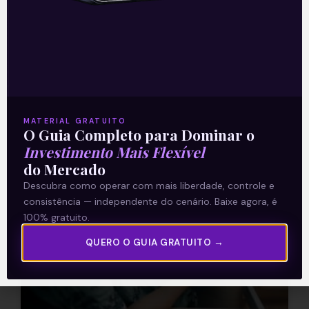
Investir no Tesouro Direto (TD) é algo
que deve ser considerado por aqueles
que pretendem montar uma reserva de
emergência ou alocar recursos em um
Leia mais
MATERIAL GRATUITO
O Guia Completo para Dominar o
30/10/2020
Investimento Mais Flexível
do Mercado
Descubra como operar com mais liberdade, controle e
consistência — independente do cenário. Baixe agora, é
ARTIGOS
100% gratuito.
QUERO O GUIA GRATUITO →