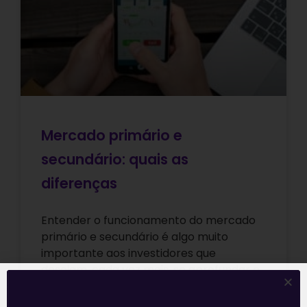
Mercado primário e
secundário: quais as
diferenças
Entender o funcionamento do mercado
primário e secundário é algo muito
importante aos investidores que
desejam, cada vez mais, se aprofundar e
investir melhor na