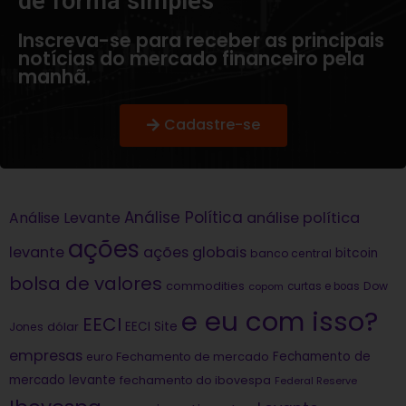
de forma simples​
Inscreva-se para receber as principais
notícias do mercado financeiro pela
manhã.
Cadastre-se
Análise Política
análise política
Análise Levante
ações
levante
ações globais
bitcoin
banco central
bolsa de valores
commodities
Dow
copom
curtas e boas
e eu com isso?
EECI
dólar
EECI Site
Jones
empresas
Fechamento de
euro
Fechamento de mercado
mercado levante
fechamento do ibovespa
Federal Reserve