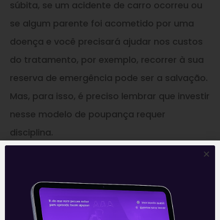
súbita, se um acidente de carro ocorreu ou
se algum parente foi acometido por uma
doença e você precisará ajudar nos custos
do tratamento, por exemplo, recorrer à sua
reserva de emergência pode ser a salvação.
Mas, para isso, é preciso lembrar que investir
nesse modelo de poupança requer
disciplina.
Você não irá utilizar esses recursos tão cedo
– assim esperamos -, pois ele será exclusivo
para essas ocasiões em que uma grande
quantia é requisitada e não há como extrair