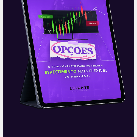
isso de sua renda mensal. Contudo, mesmo
parecendo que esse formato de
investimento não agrega muito, ele é um
dos mais conectados com planejamento
financeiro para o futuro. E o melhor de tudo
é que a reserva varia de acordo com as
suas individualidades! Para um jovem, é
viável a manutenção de um fundo de
emergência de valor não tão elevado, já que
a probabilidade de algum abalo financeiro
tende a ser menor.