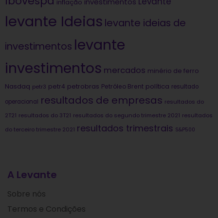
Ibovespa
Levante
investimentos
inflação
levante Ideias
levante ideias de
levante
investimentos
investimentos
mercados
minério de ferro
Nasdaq
petrobras
política
petr4
Petróleo Brent
petr3
resultado
resultados de empresas
operacional
resultados do
2T21
resultados do 3T21
resultados do segundo trimestre 2021
resultados
resultados trimestrais
do terceiro trimestre 2021
S&P500
A Levante
Sobre nós
Termos e Condições