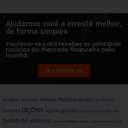
Ajudamos você a investir melhor,
de forma simples​
Inscreva-se para receber as principais
notícias do mercado financeiro pela
manhã.
Cadastre-se
Análise Política
análise política
Análise Levante
ações
levante
ações globais
bitcoin
banco central
bolsa de valores
commodities
Dow
copom
curtas e boas