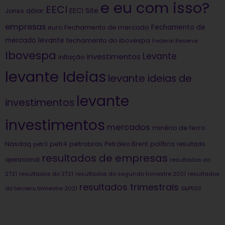
e eu com isso?
EECI
dólar
EECI Site
Jones
empresas
Fechamento de
euro
Fechamento de mercado
mercado levante
fechamento do ibovespa
Federal Reserve
Ibovespa
Levante
investimentos
inflação
levante Ideias
levante ideias de
levante
investimentos
investimentos
mercados
minério de ferro
Nasdaq
petrobras
política
petr4
Petróleo Brent
petr3
resultado
resultados de empresas
operacional
resultados do
2T21
resultados do 3T21
resultados do segundo trimestre 2021
resultados
resultados trimestrais
do terceiro trimestre 2021
S&P500