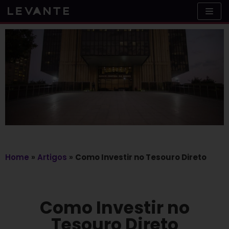
Skip
to
content
Home
»
Artigos
»
Como Investir no Tesouro Direto
Como Investir no
Tesouro Direto