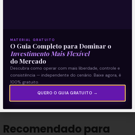
Acompanhe nossas Redes Sociais!
MATERIAL GRATUITO
O Guia Completo para Dominar o
Investimento Mais Flexível
do Mercado
Descubra como operar com mais liberdade, controle e
O conteúdo foi útil para você? Compartilhe!
consistência — independente do cenário. Baixe agora, é
100% gratuito.
QUERO O GUIA GRATUITO →
Recomendado para