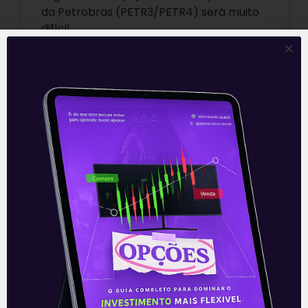
da Petrobras (PETR3/PETR4) será muito
difícil.
Leia mais
20/04/2021
E EU COM ISSO