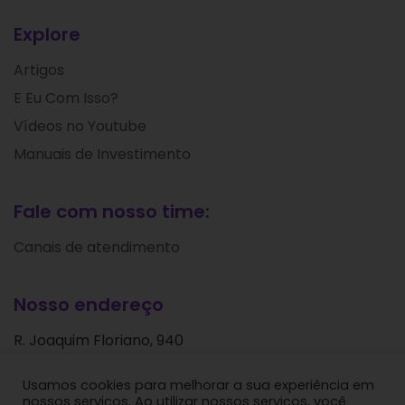
Explore
Artigos
E Eu Com Isso?
Vídeos no Youtube
Manuais de Investimento
Fale com nosso time:
Canais de atendimento
Nosso endereço
R. Joaquim Floriano, 940
Itaim Bibi
Usamos cookies para melhorar a sua experiência em
São Paulo - SP
nossos serviços. Ao utilizar nossos serviços, você