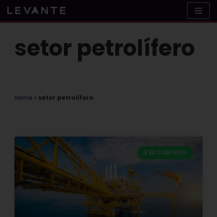
Skip
to
content
setor petrolífero
Home
»
setor petrolífero
E EU COM ISSO