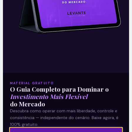
Gestora Mubadala aparece
como nova interessada na
Braskem (BRKM5)
Poucos dias após o início de conversas
com interessados em comprar a
participação da Novonor (ex-
Odebrecht) na petroquímica Braskem
(50,1 por cento do capital votante),
Leia mais
MATERIAL GRATUITO
O Guia Completo para Dominar o
Investimento Mais Flexível
19/04/2021
do Mercado
Descubra como operar com mais liberdade, controle e
consistência — independente do cenário. Baixe agora, é
100% gratuito.
E EU COM ISSO