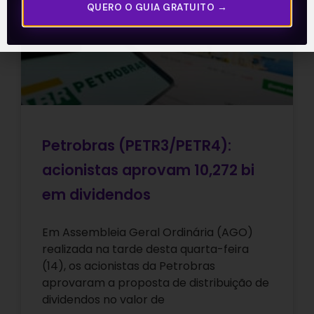
QUERO O GUIA GRATUITO →
Petrobras (PETR3/PETR4):
acionistas aprovam 10,272 bi
em dividendos
Em Assembleia Geral Ordinária (AGO)
realizada na tarde desta quarta-feira
(14), os acionistas da Petrobras
aprovaram a proposta de distribuição de
dividendos no valor de