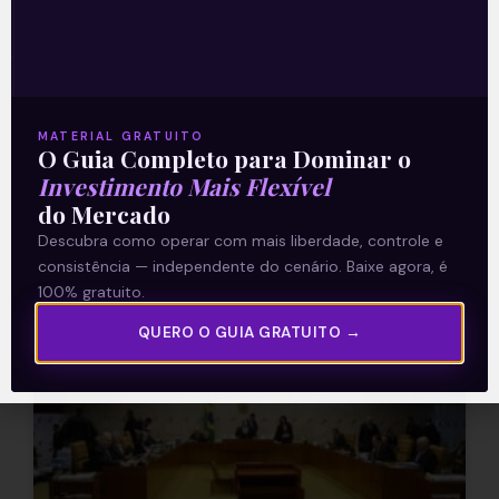
As exéquias da Lava Jato
Foi um dos velórios mais longos de que se
tem notícia. Durou mais de dois anos,
mas foi concluído na tarde da terça-feira
MATERIAL GRATUITO
(23). Ontem,
O Guia Completo para Dominar o
Investimento Mais Flexível
Leia mais
do Mercado
Descubra como operar com mais liberdade, controle e
24/03/2021
consistência — independente do cenário. Baixe agora, é
100% gratuito.
QUERO O GUIA GRATUITO →
E EU COM ISSO