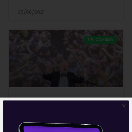
25/06/2021
E EU COM ISSO
Lula elegível
O Supremo Tribunal Federal confirmou
em plenário, nesta quinta-feira (15), por 8