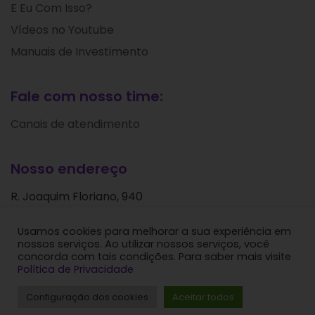
E Eu Com Isso?
Vídeos no Youtube
Manuais de Investimento
Fale com nosso time:
Canais de atendimento
Nosso endereço
R. Joaquim Floriano, 940
Itaim Bibi
Usamos cookies para melhorar a sua experiência em
São Paulo - SP
nossos serviços. Ao utilizar nossos serviços, você
CEP: 04534-004
concorda com tais condições. Para saber mais visite
Política de Privacidade
Levante Ideias de Investimentos © 2024. Todos os
Configuração dos cookies
Aceitar todos
direitos reservados.