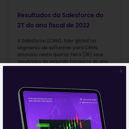
Resultados da Salesforce do
2T do ano fiscal de 2022
A Salesforce (CRM), líder global no
segmento de softwares para CRMs,
anunciou nesta quarta-feira (26) seus
resultados do segundo trimestre do ano
fiscal de 2022.
Leia mais
26/08/2021
E EU COM ISSO