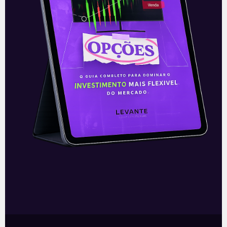
Salesforce: Nova tecnologia
para setor financeiro
A Salesforce (CRM), líder global em
CRMs, divulgou nesta quarta-feira (9),
instantes antes da abertura dos
mercados nos Estados Unidos, a criação
de uma nova
Leia mais