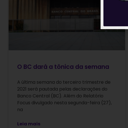
O BC dará a tônica da semana
A última semana do terceiro trimestre de
2021 será pautada pelas declarações do
Banco Central (BC). Além do Relatório
Focus divulgado nesta segunda-feira (27),
na
Leia mais