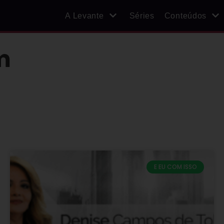
A Levante
Séries
Conteúdos
m
E EU COM ISSO