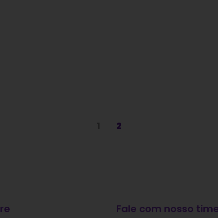
1
2
re
Fale com nosso time