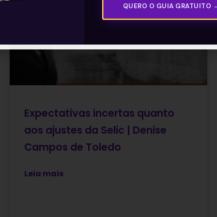
QUERO O GUIA GRATUITO 
Expectativas incertas quanto
aos ajustes da Selic | Denise
Campos de Toledo
Leia mais