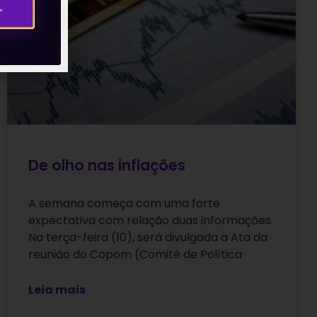
→
De olho nas inflações
A semana começa com uma forte
expectativa com relação duas informações.
Na terça-feira (10), será divulgada a Ata da
reunião do Copom (Comitê de Política
Leia mais