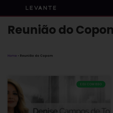
Skip
to
content
Reunião do Copo
Home
»
Reunião do Copom
E EU COM ISSO