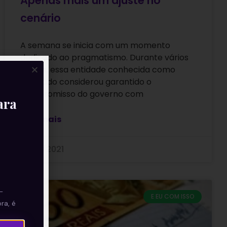
Apenas mais um ajuste no
cenário
A semana se inicia com um momento
dedicado ao pragmatismo. Durante vários
meses, essa entidade conhecida como
mercado considerou garantido o
compromisso do governo com
ara
Leia mais
25/10/2021
—
E EU COM ISSO
ra, é