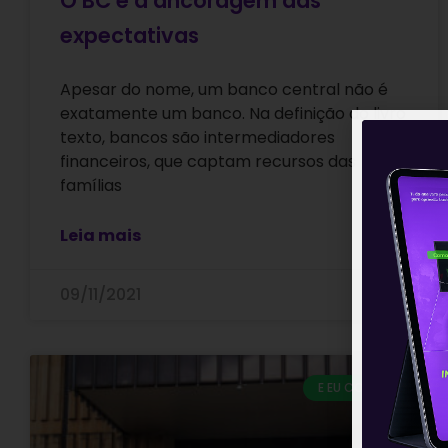
O BC e a ancoragem das
expectativas
Apesar do nome, um banco central não é
exatamente um banco. Na definição do livro
texto, bancos são intermediadores
financeiros, que captam recursos das
famílias
Leia mais
09/11/2021
E EU COM ISSO