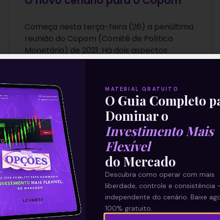
O novo cenário para o Copom
Começa nesta terça-feira (26) a penúltima
reunião do Copom (Comitê de Política
Monetária) de 2021. Há dois aspectos
incomuns nesse encontro. O primeiro deles
é
MATERIAL GRATUITO
O Guia Completo p
Leia mais
Dominar o
Investimento Mais
Flexível
26/10/2021
do Mercado
Descubra como operar com mais
liberdade, controle e consistência 
E EU COM ISSO
independente do cenário. Baixe ago
100% gratuito.