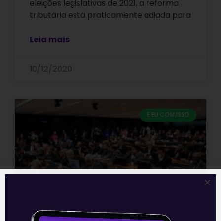
eleições legislativas de 2021, a reforma
tributária está praticamente adiada para
Leia mais
10/12/2020
E EU COM ISSO