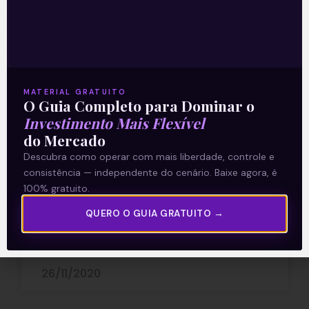
Contra fluxo não há
MATERIAL GRATUITO
O Guia Completo para Dominar o
argumentos
Investimento Mais Flexível
do Mercado
Os números da B3, divulgados na quarta-
Descubra como operar com mais liberdade, controle e
feira (25), não deixam margem a dúvidas.
consistência — independente do cenário. Baixe agora, é
Até o dia 23 de novembro, a entrada
100% gratuito.
líquida de recursos internacionais
QUERO O GUIA GRATUITO →
Leia mais
26/11/2020