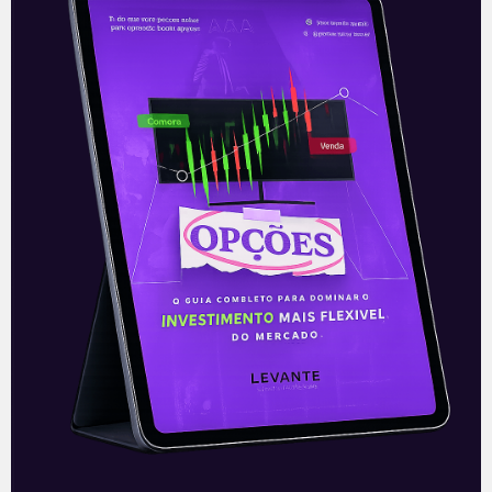
Parecer da reforma tributária
O parecer da reforma tributária já tem
data para ser apresentado na Comissão
Mista, formada por deputados e
senadores. O relator da reforma,
deputado Aguinaldo
Leia mais
26/11/2020
E EU COM ISSO