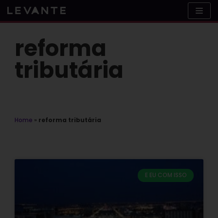
Skip
to
content
reforma
tributária
Home
»
reforma tributária
E EU COM ISSO