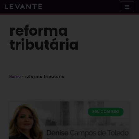
Skip
to
content
reforma
tributária
Home
»
reforma tributária
E EU COM ISSO