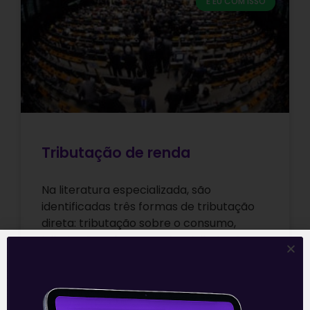
E EU COM ISSO
Tributação de renda
Na literatura especializada, são
identificadas três formas de tributação
direta: tributação sobre o consumo,
tributação sobre a renda e tributação
sobre o patrimônio. Ao longo
Leia mais