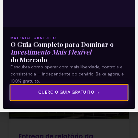
Deputados, Arthur Lira (PP-AL), declarou
Leia mais
MATERIAL GRATUITO
05/05/2021
O Guia Completo para Dominar o
Investimento Mais Flexível
do Mercado
Descubra como operar com mais liberdade, controle e
E EU COM ISSO
consistência — independente do cenário. Baixe agora, é
100% gratuito.
QUERO O GUIA GRATUITO →
Entrega de relatório da