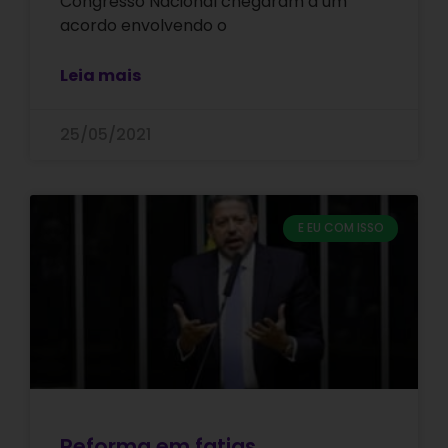
Congresso Nacional chegaram a um
acordo envolvendo o
Leia mais
25/05/2021
E EU COM ISSO
Reforma em fatias