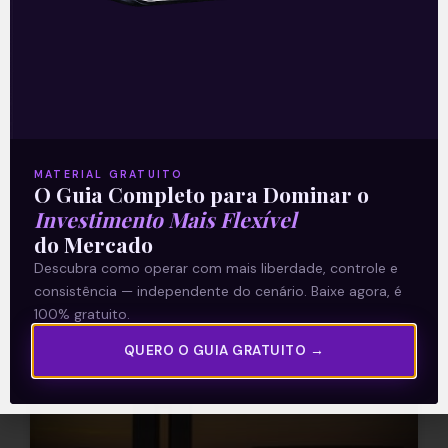
Amadurecimento da reforma
Tema do nosso comentário de segunda-
feira (20), a PEC (Proposta de Emenda à
Constituição) 32/2020 – que trata da
reforma das carreiras do serviço público
MATERIAL GRATUITO
O Guia Completo para Dominar o
Leia mais
Investimento Mais Flexível
do Mercado
23/09/2021
Descubra como operar com mais liberdade, controle e
consistência — independente do cenário. Baixe agora, é
100% gratuito.
E EU COM ISSO
QUERO O GUIA GRATUITO →