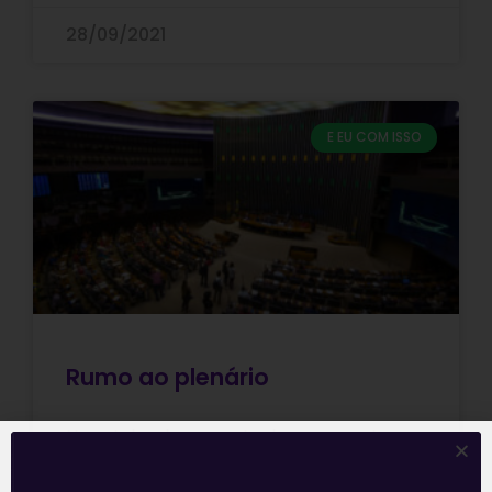
28/09/2021
E EU COM ISSO
Rumo ao plenário
Na esteira do que antecipamos nesta
quinta-feira (23), a comissão especial da
Câmara dos Deputados aprovou a PEC