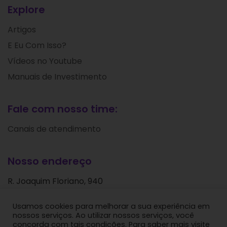
Explore
Artigos
E Eu Com Isso?
Vídeos no Youtube
Manuais de Investimento
Fale com nosso time:
Canais de atendimento
Nosso endereço
R. Joaquim Floriano, 940
Itaim Bibi
Usamos cookies para melhorar a sua experiência em
São Paulo - SP
nossos serviços. Ao utilizar nossos serviços, você
CEP: 04534-004
concorda com tais condições. Para saber mais visite