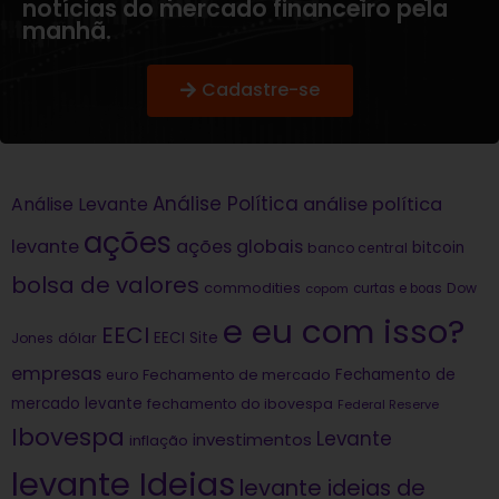
notícias do mercado financeiro pela
manhã.
Cadastre-se
Análise Política
análise política
Análise Levante
ações
levante
ações globais
bitcoin
banco central
bolsa de valores
commodities
Dow
copom
curtas e boas
e eu com isso?
EECI
dólar
EECI Site
Jones
empresas
Fechamento de
euro
Fechamento de mercado
mercado levante
fechamento do ibovespa
Federal Reserve
Ibovespa
Levante
investimentos
inflação
levante Ideias
levante ideias de