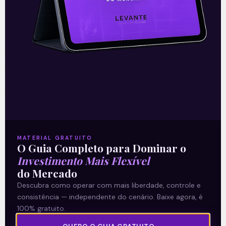
A reunião do Comitê de Política Monetária
(Copom) encerrada na quarta-feira (5)
confirmou as expectativas quase
unânimes dos investidores e reduziu a taxa
Selic em
READ MORE »
06/08/2026
Nenhum comentário
MATERIAL GRATUITO
O Guia Completo para Dominar o
Investimento Mais Flexível
Multiplan (MULT3) combina
do Mercado
crescimento operacional e
Descubra como operar com mais liberdade, controle e
rentabilidade recorde no
consistência — independente do cenário. Baixe agora, é
100% gratuito.
2T26