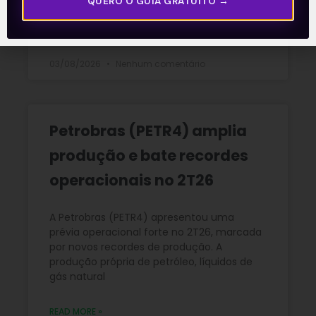
QUERO O GUIA GRATUITO →
READ MORE »
03/08/2026
Nenhum comentário
Petrobras (PETR4) amplia
produção e bate recordes
operacionais no 2T26
A Petrobras (PETR4) apresentou uma
prévia operacional forte no 2T26, marcada
por novos recordes de produção. A
produção própria de petróleo, líquidos de
gás natural
READ MORE »