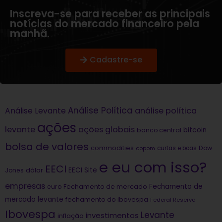
Inscreva-se para receber as principais
notícias do mercado financeiro pela
manhã.
Cadastre-se
Análise Política
análise política
Análise Levante
ações
levante
ações globais
bitcoin
banco central
bolsa de valores
commodities
Dow
copom
curtas e boas
e eu com isso?
EECI
dólar
EECI Site
Jones
empresas
Fechamento de
euro
Fechamento de mercado
mercado levante
fechamento do ibovespa
Federal Reserve
Ibovespa
Levante
investimentos
inflação