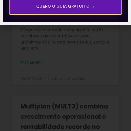
QUERO O GUIA GRATUITO →
disse
A reunião do Comitê de Política Monetária
(Copom) encerrada na quarta-feira (5)
confirmou as expectativas quase
unânimes dos investidores e reduziu a taxa
Selic em
READ MORE »
06/08/2026
Nenhum comentário
Multiplan (MULT3) combina
crescimento operacional e
rentabilidade recorde no