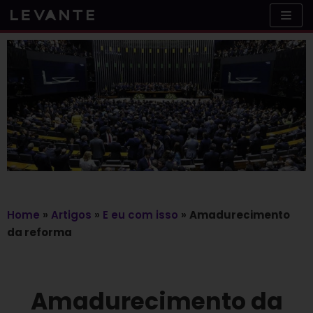
Skip
to
content
Home
»
Artigos
»
E eu com isso
»
Amadurecimento
da reforma
Amadurecimento da