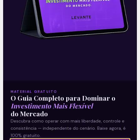
O conteúdo foi útil para você? Compartilhe!
Recomendado para
MATERIAL GRATUITO
O Guia Completo para Dominar o
você
Investimento Mais Flexível
do Mercado
Descubra como operar com mais liberdade, controle e
consistência — independente do cenário. Baixe agora, é
100% gratuito.
Ouvindo o que o Copom não