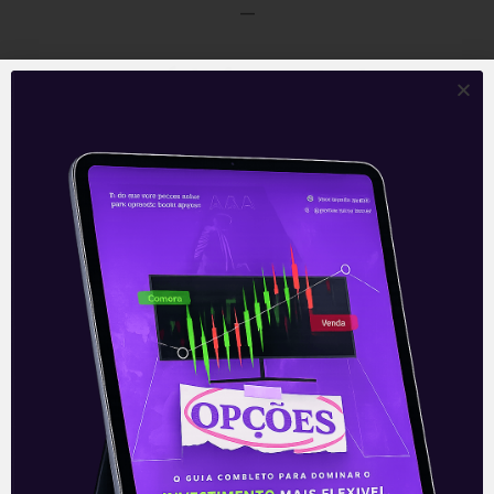
—
Este conteúdo faz parte da nossa
Newsletter
‘E Eu Com Isso’
.
—
Leia também:
Seguindo adiante
.
Acompanhe nossas Redes Sociais!