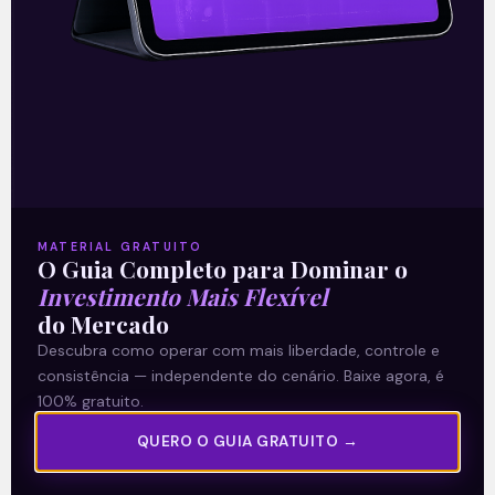
proteína cultivada
A JBS (JBSS3), maior indústria global de
carne bovina, informou, nesta quarta-
feira (17), após o fechamento do
mercado, que a sua controlada JBS
Global Luxembourg
Leia mais
MATERIAL GRATUITO
O Guia Completo para Dominar o
Investimento Mais Flexível
18/11/2021
do Mercado
Descubra como operar com mais liberdade, controle e
consistência — independente do cenário. Baixe agora, é
100% gratuito.
E EU COM ISSO
QUERO O GUIA GRATUITO →