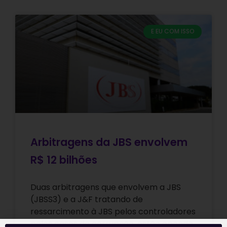
E EU COM ISSO
Arbitragens da JBS envolvem
R$ 12 bilhões
Duas arbitragens que envolvem a JBS
(JBSS3) e a J&F tratando de
ressarcimento à JBS pelos controladores
pelos casos de corrupção, estão opondo