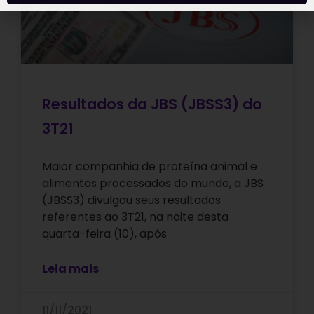
Resultados da JBS (JBSS3) do
3T21
Maior companhia de proteína animal e
alimentos processados do mundo, a JBS
(JBSS3) divulgou seus resultados
referentes ao 3T21, na noite desta
quarta-feira (10), após
Leia mais
11/11/2021